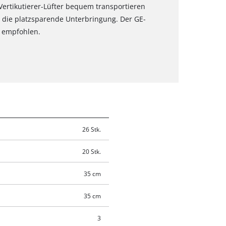
-Vertikutierer-Lüfter bequem transportieren
die platzsparende Unterbringung. Der GE-
² empfohlen.
26 Stk.
20 Stk.
35 cm
35 cm
3