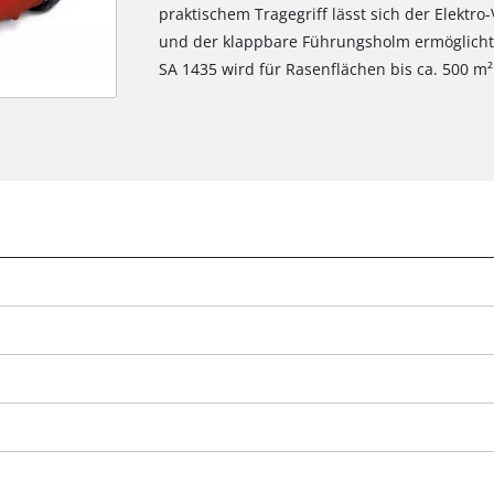
praktischem Tragegriff lässt sich der Elektro
und der klappbare Führungsholm ermöglicht 
SA 1435 wird für Rasenflächen bis ca. 500 m
Wir benötigen deine Zustimmung, um
Google Maps laden zu können!
This content is not permitted to load due
to trackers that are not disclosed to the