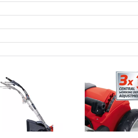
visitor. The website owner needs to setup
the site with their CMP to add this content
to the list of technologies used.
Powered by
Usercentrics Consent
Management Platform