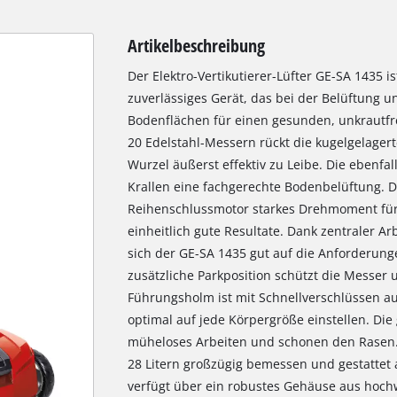
Artikelbeschreibung
Der Elektro-Vertikutierer-Lüfter GE-SA 1435 i
zuverlässiges Gerät, das bei der Belüftung u
Bodenflächen für einen gesunden, unkrautfre
20 Edelstahl-Messern rückt die kugelgelage
Wurzel äußerst effektiv zu Leibe. Die ebenfall
Krallen eine fachgerechte Bodenbelüftung. Dab
Reihenschlussmotor starkes Drehmoment für k
einheitlich gute Resultate. Dank zentraler Arb
sich der GE-SA 1435 gut auf die Anforderun
zusätzliche Parkposition schützt die Messer
Führungsholm ist mit Schnellverschlüssen a
optimal auf jede Körpergröße einstellen. Di
müheloses Arbeiten und schonen den Rasen.
28 Litern großzügig bemessen und gestattet 
verfügt über ein robustes Gehäuse aus hoch