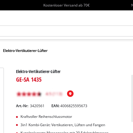
Kostenloser Versand ab 70€
N
Elektro-Vertikutierer-Lüfter
Elektro-Vertikutierer-Lüfter
GE-SA 1435
Art.-Nr:
3420561
EAN:
4006825595673
Kraftvoller Reihenschlussmotor
3in1 Kombi-Gerät: Vertikutieren, Lüften und Fangen
Kugelgelagerte Messerwalze mit 20 Edelstahlmesser