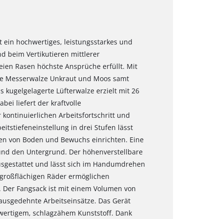
st ein hochwertiges, leistungsstarkes und
nd beim Vertikutieren mittlerer
ien Rasen höchste Ansprüche erfüllt. Mit
rte Messerwalze Unkraut und Moos samt
s kugelgelagerte Lüfterwalze erzielt mit 26
ei liefert der kraftvolle
ontinuierlichen Arbeitsfortschritt und
eitstiefeneinstellung in drei Stufen lässt
gen von Boden und Bewuchs einrichten. Eine
 und den Untergrund. Der höhenverstellbare
usgestattet und lässt sich im Handumdrehen
e großflächigen Räder ermöglichen
 Der Fangsack ist mit einem Volumen von
ausgedehnte Arbeitseinsätze. Das Gerät
wertigem, schlagzähem Kunststoff. Dank