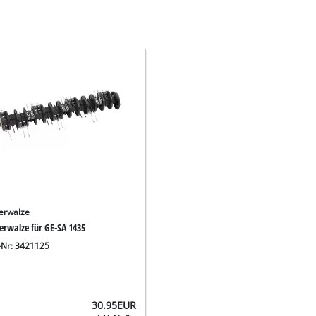
terwalze
erwalze für GE-SA 1435
.-Nr: 3421125
30.95
EUR