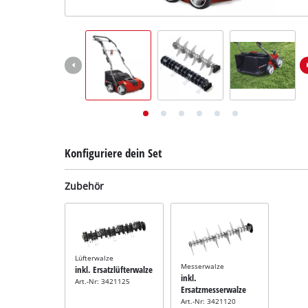
Deutsch
DE
Deutsch
English
Konfiguriere dein Set
Zubehör
Lüfterwalze
Messerwalze
inkl. Ersatzlüfterwalze
inkl.
Art.-Nr: 3421125
Ersatzmesserwalze
Art.-Nr: 3421120