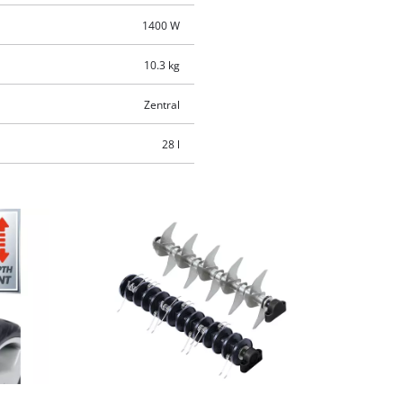
1400 W
10.3 kg
Zentral
28 l