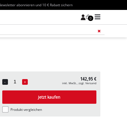
ewsletter abonnieren und 10 € Rabatt sichern
0
Füge 
142,95 €
-
+
inkl. MwSt., zzgl. Versand
Quantity
Jetzt kaufen
Produkt vergleichen