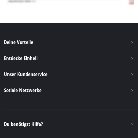
Deine Vorteile
Entdecke Einhell
Einhell weltweit
Unser Kundenservice
Über uns
Kontakt
Soziale Netzwerke
Nachhaltigkeit
Garantien & Produktregistrierung
Presseportal
Facebook
Ersatzteile & Bedienungsanleitungen
YouTube
Reparaturservice
Instagram
Du benötigst Hilfe?
FAQs
TikTok
Rücksendungen / Widerruf