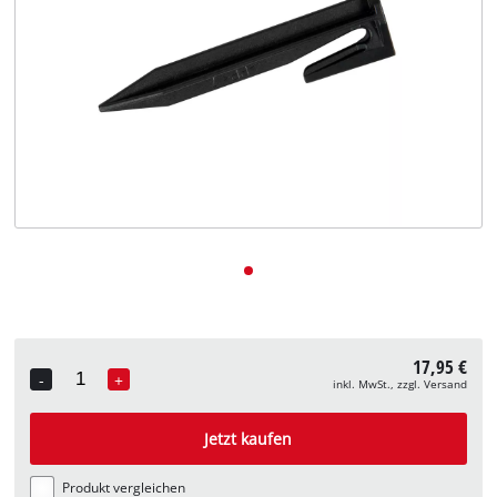
Deutsch
DE
Deutsch
English
17,95 €
-
+
inkl. MwSt., zzgl. Versand
Quantity
Jetzt kaufen
Produkt vergleichen