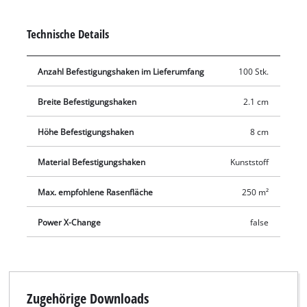
robustem und widerstandsfähigem Plastik, was sie UV-
beständig und wasserfest macht. Geliefert werden 100 Haken,
Technische Details
die für max. 200 m² Fläche bzw. ca. 70 m Begrenzungsdraht
empfohlen werden. Begrenzungsdraht und
Anzahl Befestigungshaken im Lieferumfang
100 Stk.
Verbindungsklemmen sind separat erhältlich.
Breite Befestigungshaken
2.1 cm
Höhe Befestigungshaken
8 cm
Material Befestigungshaken
Kunststoff
Max. empfohlene Rasenfläche
250 m²
Power X-Change
false
Zugehörige Downloads