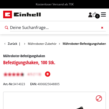
Kostenloser Versand ab 70€
0
geräte-Zubehör
Zurück
|
Mähroboter-Zubehör
Mähroboter-Befestigungshaken
Mähroboter-Befestigungshaken
Befestigungshaken, 100 Stk.
Art.-Nr:
3414023
EAN:
4006825648805