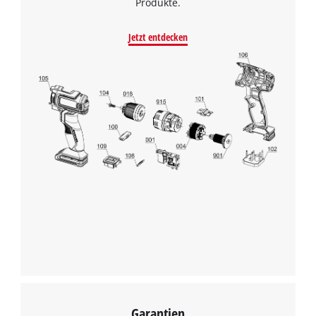
Produkte.
Jetzt entdecken
Wir benötigen deine Zustimmung, um
Google Maps laden zu können!
This content is not permitted to load due
to trackers that are not disclosed to the
visitor. The website owner needs to setup
the site with their CMP to add this content
to the list of technologies used.
Powered by
Usercentrics Consent
Management Platform
Garantien