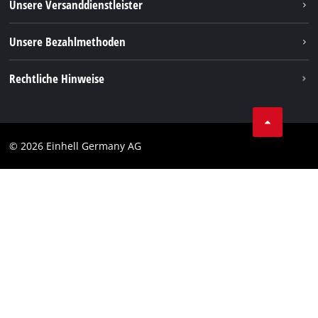
Unsere Versanddienstleister
Pinterest
Verpackungsrichtlinien
Linkedin
Unsere Bezahlmethoden
Hinweise zur Batterieentsorgung
Vertrag widerrufen
Rechtliche Hinweise
AGB
Datenschutz
© 2026 Einhell Germany AG
Impressum
Compliance
Verbraucherhinweise
Barrierefreiheits-Erklärung