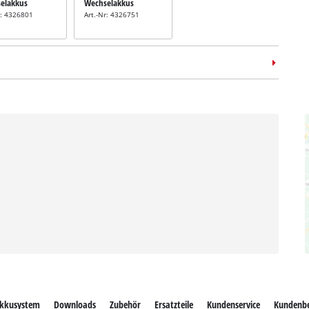
elakkus
Wechselakkus
r: 4326801
Art.-Nr: 4326751
kkusystem
Downloads
Zubehör
Ersatzteile
Kundenservice
Kundenb