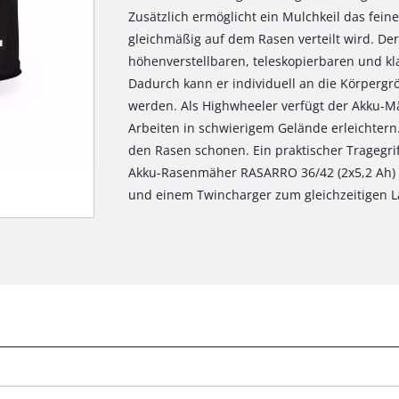
Zusätzlich ermöglicht ein Mulchkeil das fei
gleichmäßig auf dem Rasen verteilt wird. De
höhenverstellbaren, teleskopierbaren und k
Dadurch kann er individuell an die Körpergr
werden. Als Highwheeler verfügt der Akku-Mä
Arbeiten in schwierigem Gelände erleichter
den Rasen schonen. Ein praktischer Tragegrif
Akku-Rasenmäher RASARRO 36/42 (2x5,2 Ah) 
und einem Twincharger zum gleichzeitigen La
Wir benötigen deine Zustimmung, um
Google Maps laden zu können!
This content is not permitted to load due
to trackers that are not disclosed to the