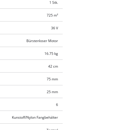
1 Stk.
725 m²
36 V
Bürstenloser Motor
16.75 kg
42 cm
75 mm
25 mm
6
Kunstoff/Nylon Fangbehälter