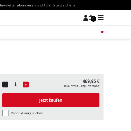
ewsletter abonnieren und 10 € Rabatt sichern
0
Füge 
469,95 €
-
+
inkl. MwSt., zzgl. Versand
Quantity
Jetzt kaufen
Produkt vergleichen