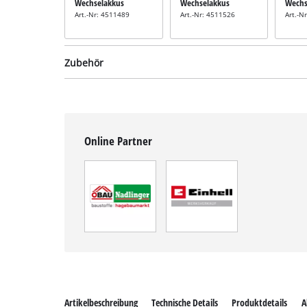
Wechselakkus
Wechselakkus
Wechs
Art.-Nr: 4511489
Art.-Nr: 4511526
Art.-N
Zubehör
Online Partner
Rasenmäher-Messer
inkl. Ersatzmesser
Art.-Nr: 3405454
Artikelbeschreibung
Technische Details
Produktdetails
A