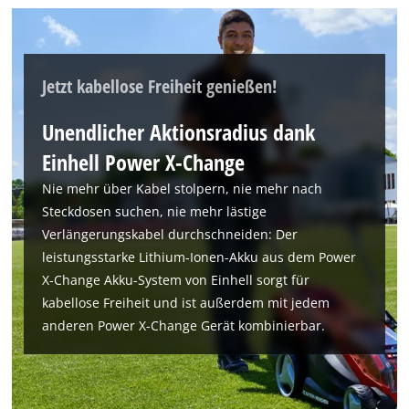
Jetzt kabellose Freiheit genießen!
Unendlicher Aktionsradius dank
Einhell Power X-Change
Wir benötigen deine Zustimmung, um
Nie mehr über Kabel stolpern, nie mehr nach
Google Maps laden zu können!
Steckdosen suchen, nie mehr lästige
This content is not permitted to load due
Verlängerungskabel durchschneiden: Der
to trackers that are not disclosed to the
leistungsstarke Lithium-Ionen-Akku aus dem Power
visitor. The website owner needs to setup
X-Change Akku-System von Einhell sorgt für
the site with their CMP to add this content
to the list of technologies used.
kabellose Freiheit und ist außerdem mit jedem
anderen Power X-Change Gerät kombinierbar.
Powered by
Usercentrics Consent
Management Platform