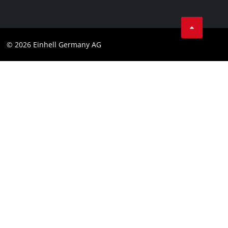
AGB
Datenschutz
© 2026 Einhell Germany AG
Impressum
Compliance
Verbraucherhinweise
Barrierefreiheits-Erklärung