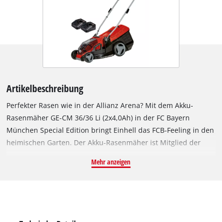
Artikelbeschreibung
Perfekter Rasen wie in der Allianz Arena? Mit dem Akku-
Rasenmäher GE-CM 36/36 Li (2x4,0Ah) in der FC Bayern
München Special Edition bringt Einhell das FCB-Feeling in den
heimischen Garten. Der Akku-Rasenmäher ist Mitglied der
Power X-Change-Familie und wird empfohlen für 400 m²
Mehr anzeigen
Rasenfläche. Angetrieben wird das Gerät von dem Einhell
PurePOWER Brushless Motor. Dieser bürstenlose Motor bietet
mehr Kraft und eine längere Laufzeit als herkömmliche
Kohlebürsten-Motoren. Nach einer Online-Registrierung
gelten 10 Jahre Garantie auf den Brushless-Motor. Außerdem