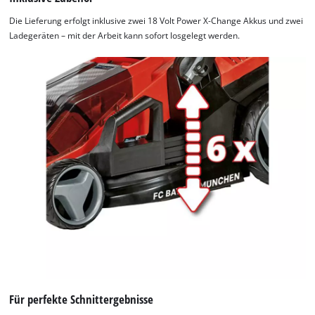
needs
to
Die Lieferung erfolgt inklusive zwei 18 Volt Power X-Change Akkus und zwei
setup
Ladegeräten – mit der Arbeit kann sofort losgelegt werden.
the
site
with
their
CMP
to
add
this
content
to
the
list
of
technologies
used.
Powered
by
Für perfekte Schnittergebnisse
Usercentrics