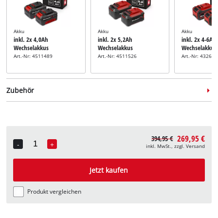
Akku
Akku
Akku
inkl. 2x 4,0Ah
inkl. 2x 5,2Ah
inkl. 2x 4-6Ah
Wechselakkus
Wechselakkus
Wechselakkus
Art.-Nr: 4511489
Art.-Nr: 4511526
Art.-Nr: 43268
Zubehör
269,95 €
394,95 €
-
+
inkl. MwSt., zzgl. Versand
Quantity
Rasenmäher-Messer
inkl. Kombimesser
Jetzt kaufen
Art.-Nr: 3405485
Produkt vergleichen