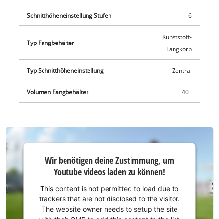
Schnitthöheneinstellung Stufen
6
Kunststoff-
Typ Fangbehälter
Fangkorb
Typ Schnitthöheneinstellung
Zentral
Volumen Fangbehälter
40 l
Wir
Wir benötigen deine Zustimmung, um
benötigen
Youtube videos laden zu können!
deine
Zustimmung,
This content is not permitted to load due to
um Youtube
trackers that are not disclosed to the visitor.
laden zu
The website owner needs to setup the site
with their CMP to add this content to the list