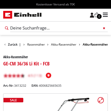
Kostenloser Versand ab 70€
0
ukte
Zurück
Garten
|
Rasenmäher
Akku-Rasenmäher
Akku-Rasenmäher
Akku-Rasenmäher
GE-CM 36/36 Li Kit - FCB
Art.-Nr:
3413232
EAN:
4006825665635
SALE