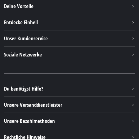
Deine Vorteile
Entdecke Einhell
Einhell weltweit
Unser Kundenservice
Über uns
Kontakt
Soziale Netzwerke
Nachhaltigkeit
Garantien & Produktregistrierung
Presseportal
Facebook
Ersatzteile & Bedienungsanleitungen
YouTube
Reparaturservice
Instagram
Du benötigst Hilfe?
FAQs
TikTok
Rücksendungen / Widerruf
Unsere Versanddienstleister
Pinterest
Verpackungsrichtlinien
Linkedin
Unsere Bezahlmethoden
Hinweise zur Batterieentsorgung
Vertrag widerrufen
Rechtliche Hinweise