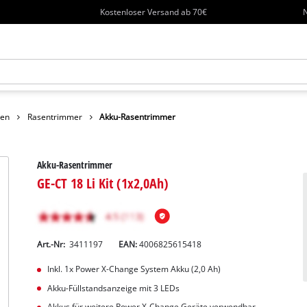
Kostenloser Versand ab 70€
N
sen
Rasentrimmer
Akku-Rasentrimmer
Akku-Rasentrimmer
GE-CT 18 Li Kit (1x2,0Ah)
Art.-Nr:
3411197
EAN:
4006825615418
Inkl. 1x Power X-Change System Akku (2,0 Ah)
Akku-Füllstandsanzeige mit 3 LEDs
Akkus für weitere Power X-Change Geräte verwendbar