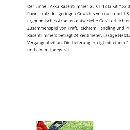
their
Der Einhell Akku Rasentrimmer GE-CT 18 Li Kit (1x2,
CMP
Power trotz des geringen Gewichts von nur rund 1,8 
to
ergonomisches Arbeiten entwickelte Gerät erleichter
add
Zusammenspiel von Kraft, leichtem Handling und Präz
this
Rasentrimmers beträgt 24 Zentimeter. Lästige Netzk
content
to
Vergangenheit an. Die Lieferung erfolgt mit einem 
the
und einem Ladegerät.
list
of
technologies
used.
Powered
by
Usercentrics
Consent
Management
Platform