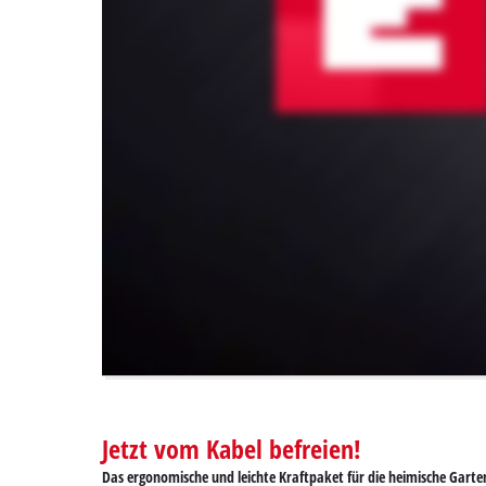
permitted
to
load
due
to
trackers
that
are
not
disclosed
to
the
visitor.
The
website
owner
needs
to
setup
the
Jetzt vom Kabel befreien!
site
Das ergonomische und leichte Kraftpaket für die heimische Garte
with