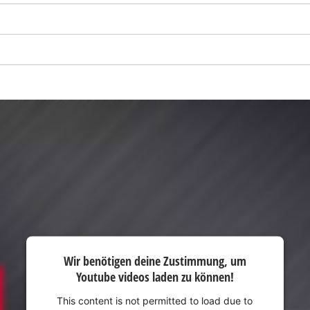
visitor. The website owner needs to setup
the site with their CMP to add this content
to the list of technologies used.
Powered by
Usercentrics Consent
Management Platform
Wir benötigen deine Zustimmung, um
Youtube videos laden zu können!
This content is not permitted to load due to