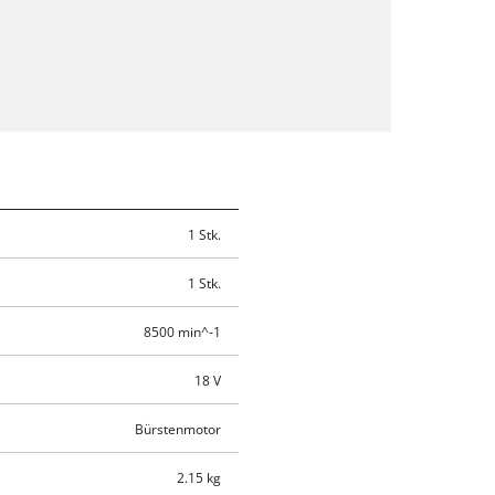
1 Stk.
1 Stk.
8500 min^-1
18 V
Bürstenmotor
2.15 kg