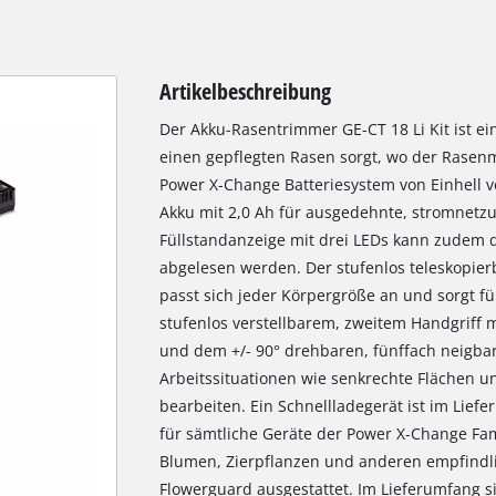
Artikelbeschreibung
Der Akku-Rasentrimmer GE-CT 18 Li Kit ist ein
einen gepflegten Rasen sorgt, wo der Rasen
Power X-Change Batteriesystem von Einhell v
Akku mit 2,0 Ah für ausgedehnte, stromnetzu
Füllstandanzeige mit drei LEDs kann zudem d
abgelesen werden. Der stufenlos teleskopier
passt sich jeder Körpergröße an und sorgt f
stufenlos verstellbarem, zweitem Handgriff 
und dem +/- 90° drehbaren, fünffach neigbar
Arbeitssituationen wie senkrechte Flächen
bearbeiten. Ein Schnellladegerät ist im Lie
für sämtliche Geräte der Power X-Change Fa
Blumen, Zierpflanzen und anderen empfindli
Flowerguard ausgestattet. Im Lieferumfang 