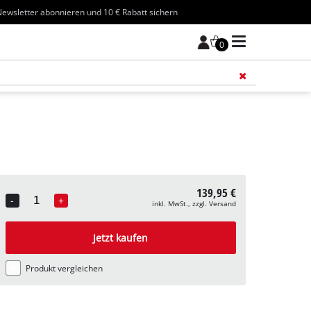
ewsletter abonnieren und 10 € Rabatt sichern
0
Füge 
139,95 €
-
+
inkl. MwSt., zzgl. Versand
Quantity
Jetzt kaufen
Produkt vergleichen