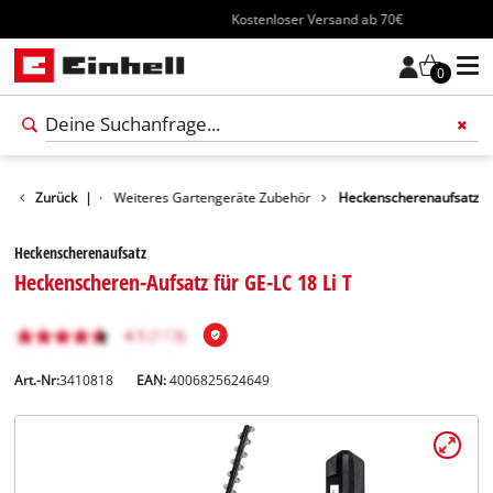
Kostenloser Versand ab 70€
0
eräte-Zubehör
Zurück
|
Weiteres Gartengeräte Zubehör
Heckenscherenaufsatz
Heckenscherenaufsatz
Heckenscheren-Aufsatz für GE-LC 18 Li T
Art.-Nr:
3410818
EAN:
4006825624649