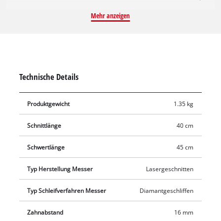
Heckenschere benutzt werden kann. Der Heckenscheren-Kopf
Mehr anzeigen
hat eine Schnittlänge von 40 cm und einen Zahnabstand von
16 mm. Die scharfen Messer an dem 45 Zentimeter langen
Schwert sind aus lasergeschnittenem und
diamantgeschliffenem Stahl gefertigt. Ein robustes
Metallgetriebe sorgt für eine lange Lebensdauer. Sicher
Technische Details
aufbewahrt werden kann der Heckenscheren-Aufsatz in dem
mitgelieferten Köcher.
Produktgewicht
1.35 kg
Schnittlänge
40 cm
Schwertlänge
45 cm
Typ Herstellung Messer
Lasergeschnitten
Typ Schleifverfahren Messer
Diamantgeschliffen
Zahnabstand
16 mm