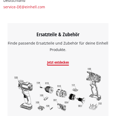
Deutschland
service-DE@einhell.com
Ersatzteile & Zubehör
Finde passende Ersatzteile und Zubehör für deine Einhell
Produkte.
Jetzt entdecken
Wir benötigen deine Zustimmung, um
Google Maps laden zu können!
This content is not permitted to load due
to trackers that are not disclosed to the
visitor. The website owner needs to setup
the site with their CMP to add this content
to the list of technologies used.
Powered by
Usercentrics Consent