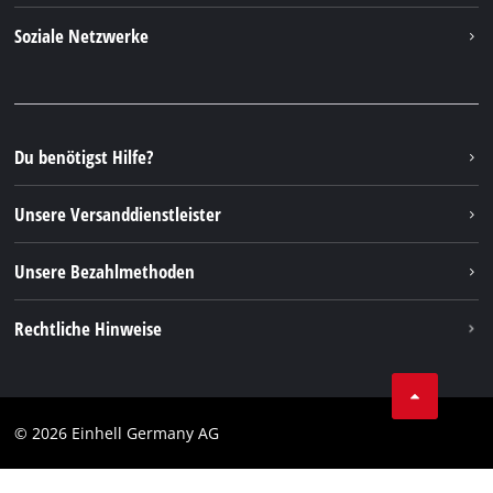
Kontakt
Soziale Netzwerke
Nachhaltigkeit
Garantien & Produktregistrierung
Presseportal
Facebook
Ersatzteile & Bedienungsanleitungen
YouTube
Reparaturservice
Instagram
Du benötigst Hilfe?
FAQs
TikTok
Rücksendungen / Widerruf
Unsere Versanddienstleister
Pinterest
Verpackungsrichtlinien
Linkedin
Unsere Bezahlmethoden
Hinweise zur Batterieentsorgung
Vertrag widerrufen
Rechtliche Hinweise
AGB
Datenschutz
© 2026 Einhell Germany AG
Impressum
Compliance