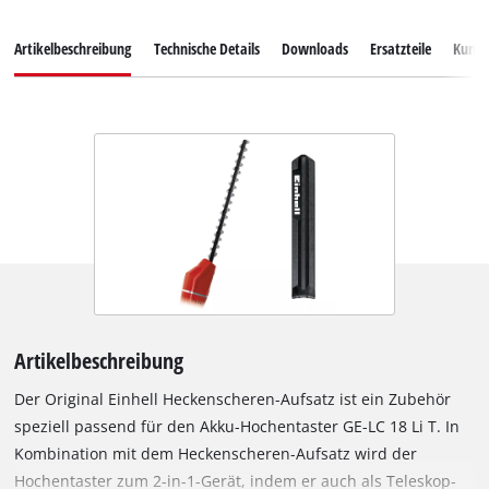
Artikelbeschreibung
Technische Details
Downloads
Ersatzteile
Kunde
Artikelbeschreibung
Der Original Einhell Heckenscheren-Aufsatz ist ein Zubehör
speziell passend für den Akku-Hochentaster GE-LC 18 Li T. In
Kombination mit dem Heckenscheren-Aufsatz wird der
Hochentaster zum 2-in-1-Gerät, indem er auch als Teleskop-