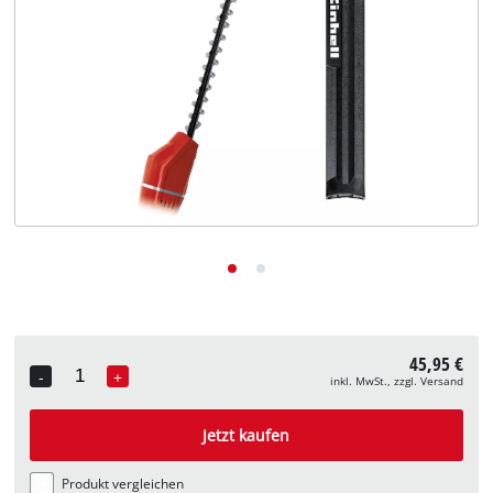
Deutsch
DE
Deutsch
English
45,95 €
-
+
inkl. MwSt., zzgl. Versand
Quantity
Jetzt kaufen
Produkt vergleichen