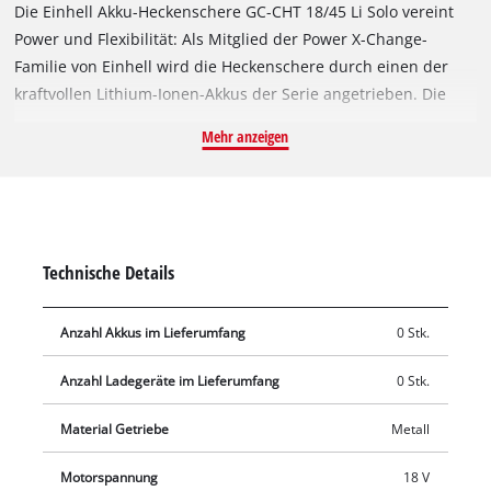
Die Einhell Akku-Heckenschere GC-CHT 18/45 Li Solo vereint
Power und Flexibilität: Als Mitglied der Power X-Change-
Familie von Einhell wird die Heckenschere durch einen der
kraftvollen Lithium-Ionen-Akkus der Serie angetrieben. Die
kleine, handliche Heckenschere ist ein wahres „Leichtgewicht“
Mehr anzeigen
und durch das geringe Gewicht komfortabel in der
Handhabung. Dank des drehbaren hinteren Handgriffs und
des großen Frontgriffs können auch zeitintensive und
umfangreiche Heckenschnitte ermüdungsarm durchgeführt
werden. Das robuste Metallgetriebe ist auf eine lange
Technische Details
Lebensdauer ausgelegt und sorgt für die perfekte Umsetzung
der Akku-Power auf die lasergeschnittenen und
Anzahl Akkus im Lieferumfang
0 Stk.
diamantgeschliffenen Stahl-Messer. Ein 2-Hand-
Sicherheitsschalter schützt den Anwender während des
Anzahl Ladegeräte im Lieferumfang
0 Stk.
Betriebs. Im Lieferumfang enthalten ist eine Alu-
Messerabdeckung zum Schutz der Messer sowie ein
Material Getriebe
Metall
Stoßschutz mit Halterung für die Wandmontage und ein
stabiler Köcher für Lagerung und Transport. Die Akkus der
Motorspannung
18 V