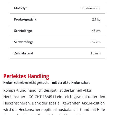
hochwertigen Power X-Change-Reihe sind grenzenlos mit
Motortyp
Bürstenmotor
allen Systemgeräten kombinierbar. Für den Betrieb der Akku-
Heckenschere ist 1x 18V-Akku notwendig. Die Lieferung erfolgt
Produktgewicht
2.1 kg
ohne Akku und Ladegerät, diese sind separat erhältlich, zum
Beispiel als praktisches Starter-Set in verschiedenen Größen.
Schnittlänge
45 cm
Schwertlänge
52 cm
Zahnabstand
15 mm
Perfektes Handling
Hecken schneiden leicht gemacht – mit der Akku-Heckenschere
Kompakt und handlich designt, ist die Einhell Akku-
Heckenschere GC-CHT 18/45 Li ein Leichtgewicht unter den
Heckenscheren. Dank der speziell gewählten Akku-Position
wird die Heckenschere optimal ausbalanciert und mit Hilfe