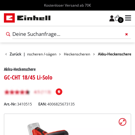
Kostenloser Versand ab 70€
0
arten
Zurück
Gartenscheren /-sägen
|
Heckenscheren
Akku-Heckenschere
Akku-Heckenschere
GC-CHT 18/45 Li-Solo
Art.-Nr:
3410515
EAN:
4006825673135