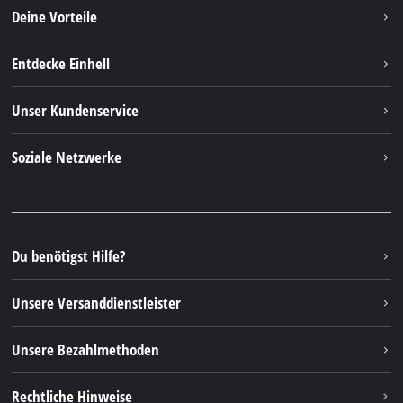
Deine Vorteile
Entdecke Einhell
Einhell weltweit
Unser Kundenservice
Über uns
Kontakt
Soziale Netzwerke
Nachhaltigkeit
Garantien & Produktregistrierung
Presseportal
Facebook
Ersatzteile & Bedienungsanleitungen
YouTube
Reparaturservice
Instagram
Du benötigst Hilfe?
FAQs
TikTok
Rücksendungen / Widerruf
Unsere Versanddienstleister
Pinterest
Verpackungsrichtlinien
Linkedin
Unsere Bezahlmethoden
Hinweise zur Batterieentsorgung
Vertrag widerrufen
Rechtliche Hinweise