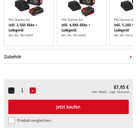
PXC-Starter-Kit
PXC-Starter-Kit
PXC-Starter-Kit
inkl. 2,5Ah Akku +
inkl. 4,0Ah Akku +
inkl. 5,2Ah Ak
Ladegerät
Ladegerät
Ladegerät
Art.-Nr: 4512097
Art.-Nr: 4512042
Art.-Nr: 45121
Zubehör
87,95 €
-
+
inkl. MwSt., zzgl. Versand
Quantity
Heckenscheren Pflegespray
inkl. Heckenscheren-
Jetzt kaufen
Pflegespray
Art.-Nr: 3403099
Produkt vergleichen