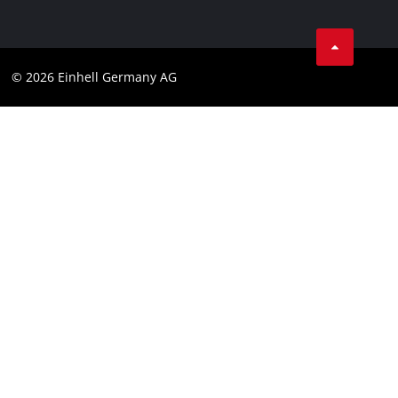
AGB
Datenschutz
© 2026 Einhell Germany AG
Impressum
Compliance
Verbraucherhinweise
Barrierefreiheits-Erklärung