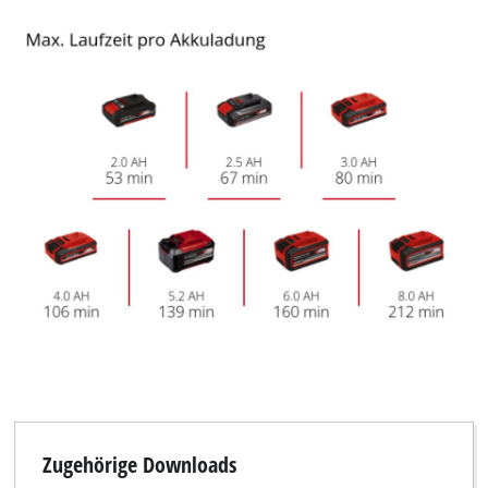
Wir benötigen deine Zustimmung, um
Google Maps laden zu können!
This content is not permitted to load due
to trackers that are not disclosed to the
visitor. The website owner needs to setup
the site with their CMP to add this content
to the list of technologies used.
Powered by
Usercentrics Consent
Management Platform
Zugehörige Downloads