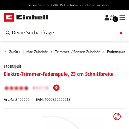
Kostenloser Versand ab 70€
0
ör
Zurück
Gartengeräte-Zubehör
|
Trimmer- / Sensen-Zubehör
Fadenspule
Fadenspule
Elektro-Trimmer-Fadenspule, 23 cm Schnittbreite
Art.-Nr:
3405695
EAN:
4006825599213