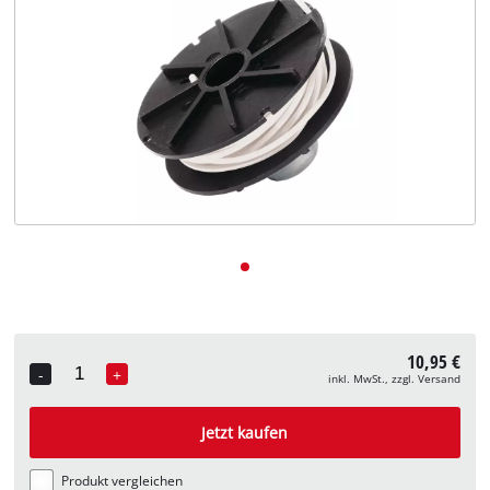
Deutsch
DE
Deutsch
English
10,95 €
-
+
inkl. MwSt., zzgl. Versand
Quantity
Jetzt kaufen
Produkt vergleichen