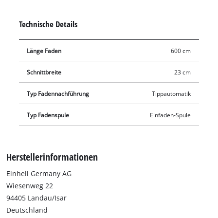
Gräser, Unkraut und Rasenflächen effizient gekürzt und
geschnitten.
Technische Details
Länge Faden
600 cm
Schnittbreite
23 cm
Typ Fadennachführung
Tippautomatik
Typ Fadenspule
Einfaden-Spule
Herstellerinformationen
Einhell Germany AG
Wiesenweg 22
94405 Landau/Isar
Deutschland