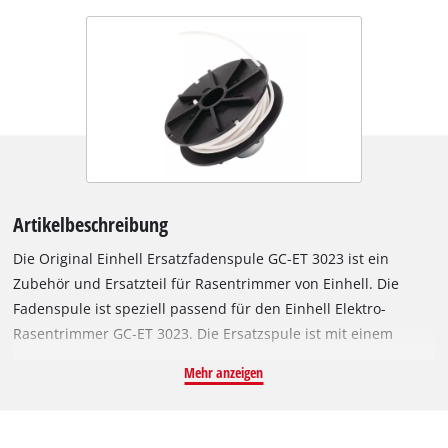
Artikelbeschreibung
Die Original Einhell Ersatzfadenspule GC-ET 3023 ist ein
Zubehör und Ersatzteil für Rasentrimmer von Einhell. Die
Fadenspule ist speziell passend für den Einhell Elektro-
Rasentrimmer GC-ET 3023. Die Ersatzspule ist mit einem
robusten Einzelfaden aus Nylon ausgestattet. Der Faden ist 6
Mehr anzeigen
Meter lang und hat einen Durchmesser von 1,5 mm. Für die
optimale Schnittbreite von 23 cm wird der Nylon-Faden per
Tipp-Automatik zuverlässig nachgeführt. So werden hohe