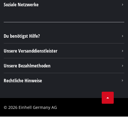
Kontakt
Soziale Netzwerke
Nachhaltigkeit
Garantien & Produktregistrierung
Presseportal
Facebook
Ersatzteile & Bedienungsanleitungen
YouTube
Reparaturservice
Instagram
Du benötigst Hilfe?
FAQs
TikTok
Rücksendungen / Widerruf
Unsere Versanddienstleister
Pinterest
Verpackungsrichtlinien
Linkedin
Unsere Bezahlmethoden
Hinweise zur Batterieentsorgung
Vertrag widerrufen
Rechtliche Hinweise
AGB
Datenschutz
© 2026 Einhell Germany AG
Impressum
Compliance