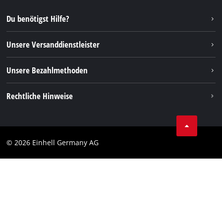
Reparaturservice
Instagram
Du benötigst Hilfe?
FAQs
TikTok
Rücksendungen / Widerruf
Unsere Versanddienstleister
Pinterest
Verpackungsrichtlinien
Linkedin
Unsere Bezahlmethoden
Hinweise zur Batterieentsorgung
Vertrag widerrufen
Rechtliche Hinweise
AGB
Datenschutz
© 2026 Einhell Germany AG
Impressum
Compliance
Verbraucherhinweise
Barrierefreiheits-Erklärung