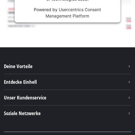
Powered by
Usercentrics Consent
Management Platform
Deine Vorteile
Entdecke Einhell
Einhell weltweit
Unser Kundenservice
Über uns
Kontakt
Soziale Netzwerke
Nachhaltigkeit
Garantien & Produktregistrierung
Presseportal
Facebook
Ersatzteile & Bedienungsanleitungen
YouTube