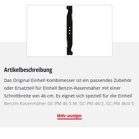
Artikelbeschreibung
Das Original Einhell Kombimesser ist ein passendes Zubehör
oder Ersatzteil für Einhell Benzin-Rasenmäher mit einer
Schnittbreite von 46 cm. Es eignet sich speziell für die Einhell
Benzin-Rasenmäher GC-PM 46 S-M, GC-PM 46/2, GC-PM 46/4 S
und GC-PM 46/4 S HW-E. Das robuste und langlebige Messer
Mehr anzeigen
aus Stahl mit zwei präzisen, scharf geschliffenen Schneiden
erzielt hervorragende Schnittergebnisse auch bei dicht
bewachsenem Rasen. Das Kombimesser hat eine Länge von