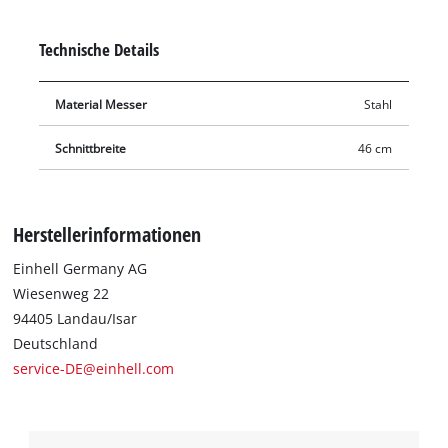
46 cm und eignet sich zum Mähen und Mulchen. Stumpfe
oder beschädigte Messer können einfach durch das Original
Technische Details
Einhell Ersatzmesser ausgetauscht werden.
Material Messer
Stahl
Schnittbreite
46 cm
Herstellerinformationen
Einhell Germany AG
Wiesenweg 22
94405 Landau/Isar
Deutschland
service-DE@einhell.com