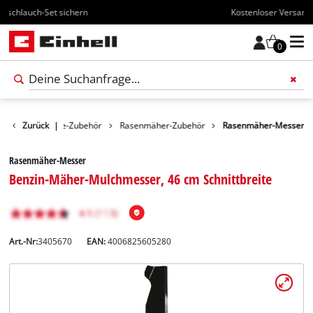
Kostenloser Versand ab 70€
0
Gartengeräte-Zubehör
Zurück
|
Rasenmäher-Zubehör
Rasenmäher-Messer
Rasenmäher-Messer
Benzin-Mäher-Mulchmesser, 46 cm Schnittbreite
Art.-Nr:
3405670
EAN:
4006825605280