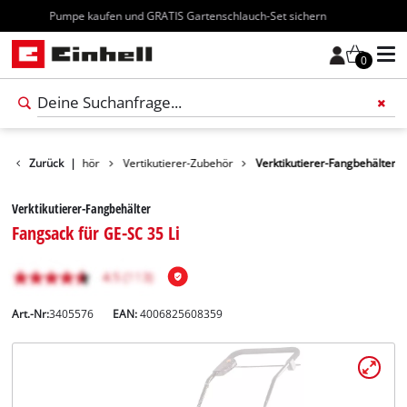
Kostenloser Versand ab 70€
0
rtengeräte-Zubehör
Zurück
|
Vertikutierer-Zubehör
Verktikutierer-Fangbehälter
Verktikutierer-Fangbehälter
Fangsack für GE-SC 35 Li
Art.-Nr:
3405576
EAN:
4006825608359