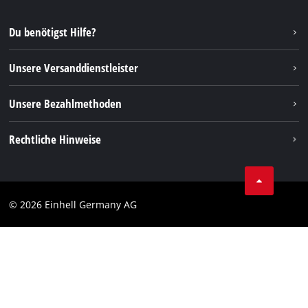
YouTube
Reparaturservice
Instagram
Du benötigst Hilfe?
FAQs
TikTok
Rücksendungen / Widerruf
Unsere Versanddienstleister
Pinterest
Verpackungsrichtlinien
Linkedin
Unsere Bezahlmethoden
Hinweise zur Batterieentsorgung
Vertrag widerrufen
Rechtliche Hinweise
AGB
Datenschutz
© 2026 Einhell Germany AG
Impressum
Compliance
Verbraucherhinweise
Barrierefreiheits-Erklärung