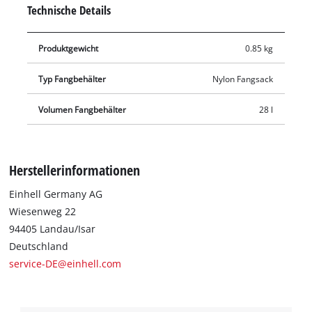
Kombi-Gerät, z. B. in Kombination mit einer Lüfterwalze oder
Technische Details
Messerwalze.
Produktgewicht
0.85 kg
Typ Fangbehälter
Nylon Fangsack
Volumen Fangbehälter
28 l
Herstellerinformationen
Einhell Germany AG
Wiesenweg 22
94405 Landau/Isar
Deutschland
service-DE@einhell.com