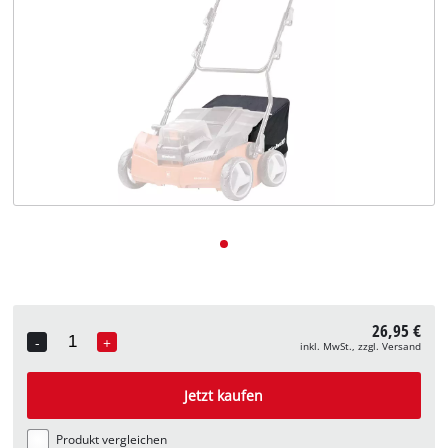
Deutsch
DE
Deutsch
English
26,95 €
-
+
inkl. MwSt., zzgl. Versand
Quantity
Jetzt kaufen
Produkt vergleichen