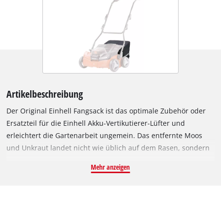
Artikelbeschreibung
Der Original Einhell Fangsack ist das optimale Zubehör oder
Ersatzteil für die Einhell Akku-Vertikutierer-Lüfter und
erleichtert die Gartenarbeit ungemein. Das entfernte Moos
und Unkraut landet nicht wie üblich auf dem Rasen, sondern
gleich im robusten Fangsack aus Nylon. Damit spart man sich
Mehr anzeigen
das anschließende Zusammenrechen. Dank seines Volumens
von 28 L wird auch das Entleeren des Fangkorbs reduziert.
Der Fangsack ist speziell für den Einhell Akku-Vertikutierer-
Lüfter GE-SC 35 Li geeignet und macht aus ihm ein 3-in-1-