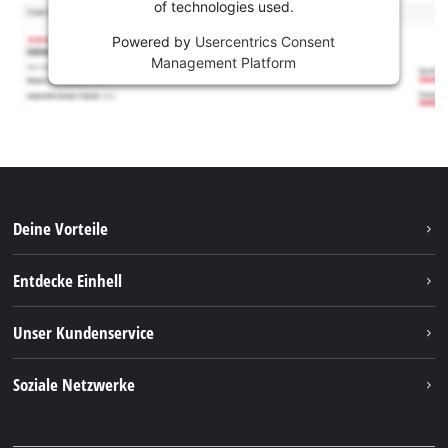
of technologies used.
Powered by
Usercentrics Consent
Management Platform
Deine Vorteile
Entdecke Einhell
Einhell weltweit
Unser Kundenservice
Über uns
Kontakt
Soziale Netzwerke
Nachhaltigkeit
Garantien & Produktregistrierung
Presseportal
Facebook
Ersatzteile & Bedienungsanleitungen