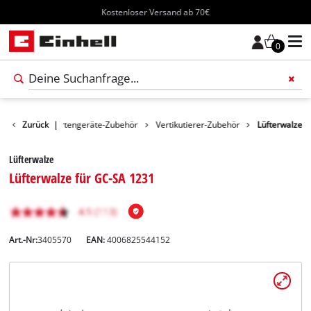
Kostenloser Versand ab 70€
0
Zubehör
Zurück
Gartengeräte-Zubehör
|
Vertikutierer-Zubehör
Lüfterwalze
Lüfterwalze
Lüfterwalze für GC-SA 1231
Art.-Nr:
3405570
EAN:
4006825544152