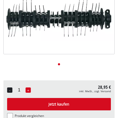
Deutsch
DE
Deutsch
English
28,95 €
-
+
inkl. MwSt., zzgl. Versand
Quantity
Jetzt kaufen
Produkt vergleichen