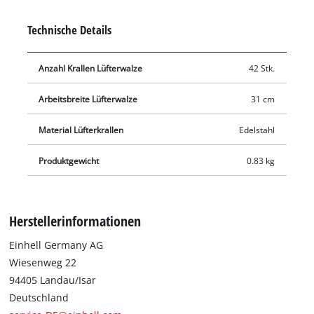
wird. Die auszutauschende Walze kann mit einem
Innensechskantschlüssel aus dem Vertikutierer-Lüfter
Technische Details
ausgebaut und die Ersatzlüfterwalze einfach eingebaut
werden. Dabei sollten unbedingt Handschuhe getragen
Anzahl Krallen Lüfterwalze
42 Stk.
werden, um Verletzungen zu vermeiden.
Arbeitsbreite Lüfterwalze
31 cm
Material Lüfterkrallen
Edelstahl
Produktgewicht
0.83 kg
Herstellerinformationen
Einhell Germany AG
Wiesenweg 22
94405 Landau/Isar
Deutschland