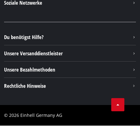
Soziale Netzwerke
Nachhaltigkeit
Garantien & Produktregistrierung
Presseportal
Facebook
Ersatzteile & Bedienungsanleitungen
YouTube
Reparaturservice
Instagram
Du benötigst Hilfe?
FAQs
TikTok
Rücksendungen / Widerruf
Unsere Versanddienstleister
Pinterest
Verpackungsrichtlinien
Linkedin
Unsere Bezahlmethoden
Hinweise zur Batterieentsorgung
Vertrag widerrufen
Rechtliche Hinweise
AGB
Datenschutz
© 2026 Einhell Germany AG
Impressum
Compliance
Verbraucherhinweise