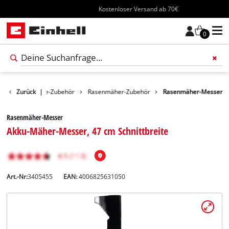
Kostenloser Versand ab 70€
0
Gartengeräte-Zubehör
Zurück
|
Rasenmäher-Zubehör
Rasenmäher-Messer
Rasenmäher-Messer
Akku-Mäher-Messer, 47 cm Schnittbreite
Art.-Nr:
3405455
EAN:
4006825631050