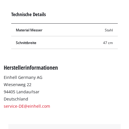
Stumpfe oder beschädigte Messer können einfach durch das
Original Einhell Ersatzmesser ausgetauscht werden. Mit dem
Technische Details
neuen, intakten Ersatzmesser mäht der Rasenmäher wieder
sauber und gründlich.
Material Messer
Stahl
Schnittbreite
47 cm
Herstellerinformationen
Einhell Germany AG
Wiesenweg 22
94405 Landau/Isar
Deutschland
service-DE@einhell.com