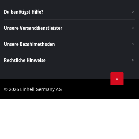
Reparaturservice
Instagram
Du benötigst Hilfe?
FAQs
TikTok
Rücksendungen / Widerruf
Unsere Versanddienstleister
Pinterest
Verpackungsrichtlinien
Linkedin
Unsere Bezahlmethoden
Hinweise zur Batterieentsorgung
Vertrag widerrufen
Rechtliche Hinweise
AGB
Datenschutz
© 2026 Einhell Germany AG
Impressum
Compliance
Verbraucherhinweise
Barrierefreiheits-Erklärung