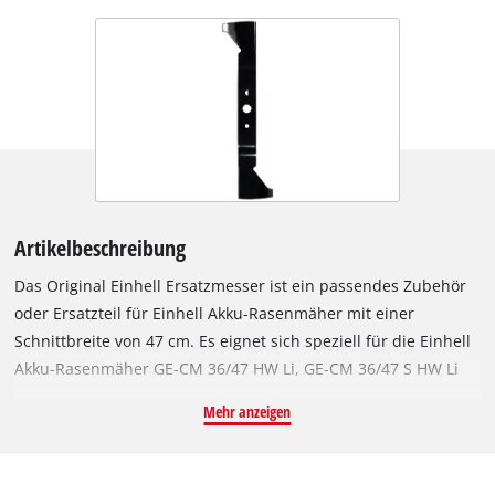
Artikelbeschreibung
Das Original Einhell Ersatzmesser ist ein passendes Zubehör
oder Ersatzteil für Einhell Akku-Rasenmäher mit einer
Schnittbreite von 47 cm. Es eignet sich speziell für die Einhell
Akku-Rasenmäher GE-CM 36/47 HW Li, GE-CM 36/47 S HW Li
und GP-CM 36/47 S HW Li. Das robuste und langlebige Messer
Mehr anzeigen
aus Stahl mit zwei präzisen, scharf geschliffenen Schneiden
erzielt hervorragende Schnittergebnisse auch bei dicht
bewachsenem Rasen. Das Messer hat eine Länge von 47 cm.