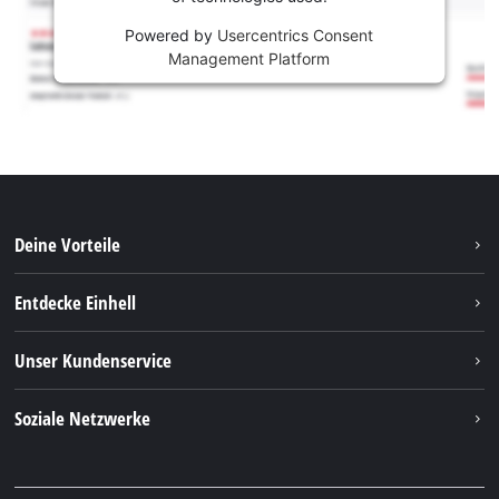
Powered by
Usercentrics Consent
Management Platform
Deine Vorteile
Entdecke Einhell
Einhell weltweit
Unser Kundenservice
Über uns
Kontakt
Soziale Netzwerke
Nachhaltigkeit
Garantien & Produktregistrierung
Presseportal
Facebook
Ersatzteile & Bedienungsanleitungen
YouTube