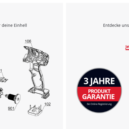
 deine Einhell
Entdecke uns
Je
Wir benötigen deine Zustimmung, um
Google Maps laden zu können!
This content is not permitted to load due
to trackers that are not disclosed to the
visitor. The website owner needs to setup