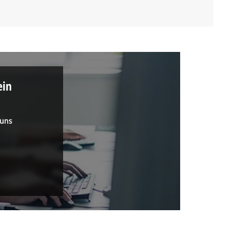
ein
 uns