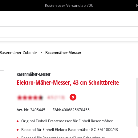
Kostenloser Versand ab 70€
N
Rasenmäher-Zubehör
Rasenmäher-Messer
Rasenmäher-Messer
Elektro-Mäher-Messer, 43 cm Schnittbreite
Art.-Nr:
3405445
EAN:
4006825670455
Original Einhell Ersatzmesser für Einhell Rasenmäher
Passend für Einhell Elektro-Rasenmäher GC-EM 1800/43
Passend für Rasenmäher mit 43 cm Schnittbreite