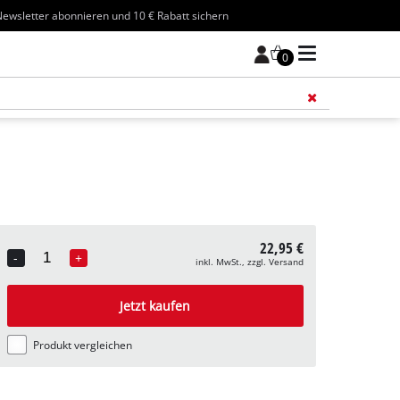
ewsletter abonnieren und 10 € Rabatt sichern
0
Füge 
22,95 €
-
+
inkl. MwSt., zzgl. Versand
Quantity
Jetzt kaufen
Produkt vergleichen