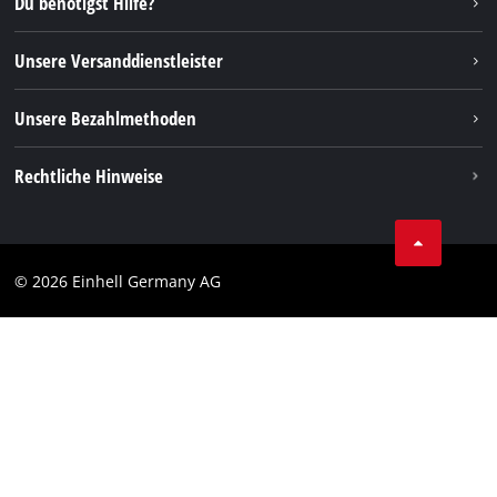
Du benötigst Hilfe?
FAQs
TikTok
Rücksendungen / Widerruf
Unsere Versanddienstleister
Pinterest
Verpackungsrichtlinien
Linkedin
Unsere Bezahlmethoden
Hinweise zur Batterieentsorgung
Vertrag widerrufen
Rechtliche Hinweise
AGB
Datenschutz
© 2026 Einhell Germany AG
Impressum
Compliance
Verbraucherhinweise
Barrierefreiheits-Erklärung