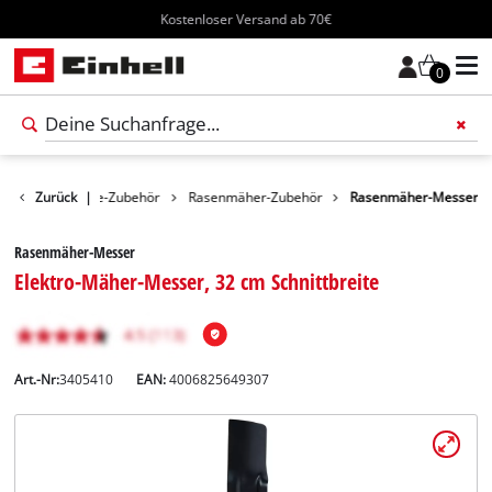
Kostenloser Versand ab 70€
0
Gartengeräte-Zubehör
Zurück
|
Rasenmäher-Zubehör
Rasenmäher-Messer
Rasenmäher-Messer
Elektro-Mäher-Messer, 32 cm Schnittbreite
Art.-Nr:
3405410
EAN:
4006825649307