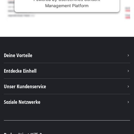
Management Platform
Deine Vorteile
Entdecke Einhell
Einhell weltweit
Unser Kundenservice
Über uns
Kontakt
Soziale Netzwerke
Nachhaltigkeit
Garantien & Produktregistrierung
Presseportal
Facebook
Ersatzteile & Bedienungsanleitungen
YouTube
Reparaturservice
Instagram