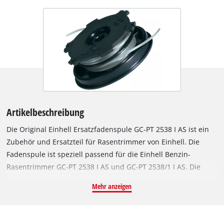
Artikelbeschreibung
Die Original Einhell Ersatzfadenspule GC-PT 2538 I AS ist ein
Zubehör und Ersatzteil für Rasentrimmer von Einhell. Die
Fadenspule ist speziell passend für die Einhell Benzin-
Rasentrimmer GC-PT 2538 I AS und GC-PT 2538/1 I AS. Die
Ersatzspule ist mit einem robusten Nylon-Doppelfaden für
Mehr anzeigen
beste Schnittergebnisse ausgestattet. Der Faden ist 4 Meter
lang und hat einen Durchmesser von 2,0 mm. Für die
optimale Schnittbreite von 38 cm wird der Nylon-Faden per