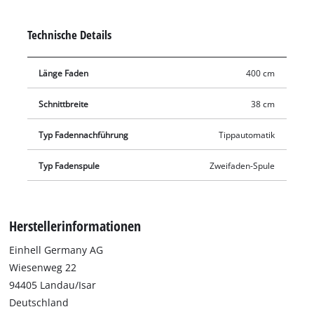
Tipp-Automatik nachgeführt. So werden hohe Gräser, Unkraut
und Rasenflächen effizient gekürzt und geschnitten.
Technische Details
Länge Faden
400 cm
Schnittbreite
38 cm
Typ Fadennachführung
Tippautomatik
Typ Fadenspule
Zweifaden-Spule
Herstellerinformationen
Einhell Germany AG
Wiesenweg 22
94405 Landau/Isar
Deutschland