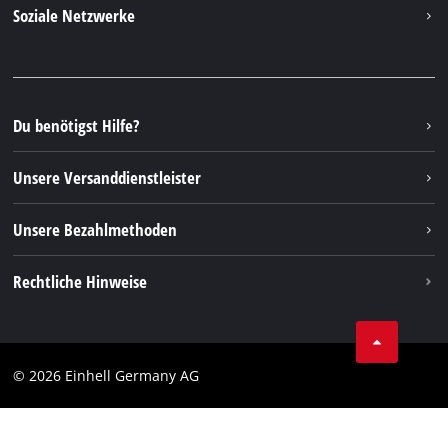
Kontakt
Soziale Netzwerke
Nachhaltigkeit
Garantien & Produktregistrierung
Presseportal
Facebook
Ersatzteile & Bedienungsanleitungen
YouTube
Reparaturservice
Instagram
Du benötigst Hilfe?
FAQs
TikTok
Rücksendungen / Widerruf
Unsere Versanddienstleister
Pinterest
Verpackungsrichtlinien
Linkedin
Unsere Bezahlmethoden
Hinweise zur Batterieentsorgung
Vertrag widerrufen
Rechtliche Hinweise
AGB
Datenschutz
© 2026 Einhell Germany AG
Impressum
Compliance