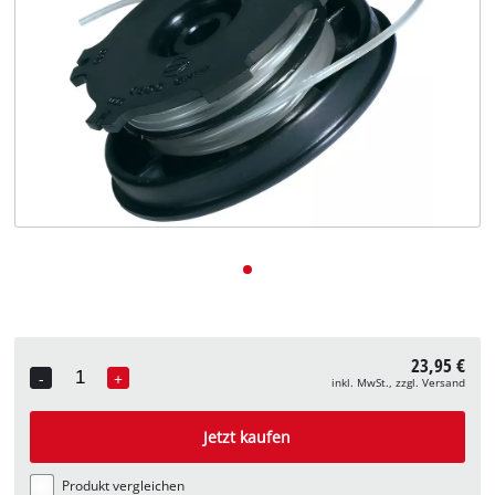
Deutsch
DE
Deutsch
English
23,95 €
-
+
inkl. MwSt., zzgl. Versand
Quantity
Jetzt kaufen
Produkt vergleichen