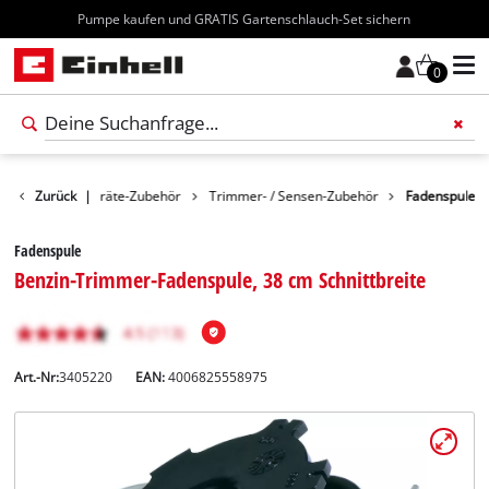
Kostenloser Versand ab 70€
0
ör
Zurück
Gartengeräte-Zubehör
|
Trimmer- / Sensen-Zubehör
Fadenspule
Fadenspule
Benzin-Trimmer-Fadenspule, 38 cm Schnittbreite
Art.-Nr:
3405220
EAN:
4006825558975