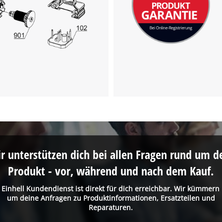
visitor. The website owner needs to setup
the site with their CMP to add this content
to the list of technologies used.
Powered by
Usercentrics Consent
Management Platform
r unterstützen dich bei allen Fragen rund um d
Produkt - vor, während und nach dem Kauf.
 Einhell Kundendienst ist direkt für dich erreichbar. Wir kümmern
um deine Anfragen zu Produktinformationen, Ersatzteilen und
Reparaturen.