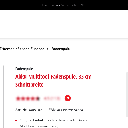
Kostenloser Versand ab 70€
N
Trimmer- / Sensen-Zubehör
Fadenspule
Fadenspule
Akku-Multitool-Fadenspule, 33 cm
Schnittbreite
Art.-Nr:
3405102
EAN:
4006825674224
Original Einhell Ersatzfadenspule für Akku-
Multifunktionswerkzeug