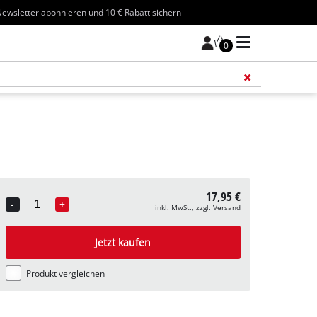
ewsletter abonnieren und 10 € Rabatt sichern
0
Füge 
17,95 €
-
+
inkl. MwSt., zzgl. Versand
Quantity
Jetzt kaufen
Produkt vergleichen