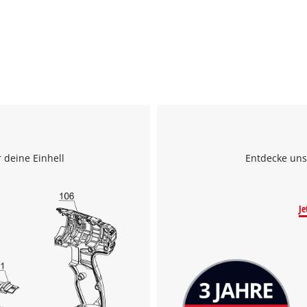
 deine Einhell
Entdecke uns
Je
Wir benötigen deine Zustimmung, um
Google Maps laden zu können!
This content is not permitted to load due
to trackers that are not disclosed to the