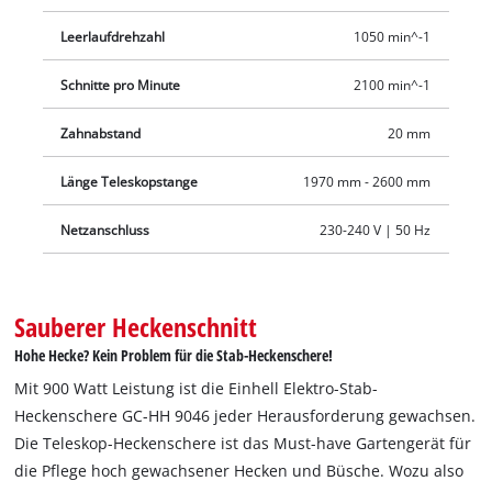
Zusätzlich ist der hintere Handgriff für Vertikal- und
Horizontalschnitte drehbar. Für eine komfortable
Leerlaufdrehzahl
1050 min^-1
Handhabung sorgen die Softgripflächen und der verstellbare
Schnitte pro Minute
2100 min^-1
Tragegurt mit Schnellentriegelung. Zum sicheren Transport
und zur optimalen Aufbewahrung der Langstiel-Heckenschere
Zahnabstand
20 mm
wird ein Köcher zum Schutz des Messers mitgeliefert.
Länge Teleskopstange
1970 mm - 2600 mm
Netzanschluss
230-240 V | 50 Hz
Sauberer Heckenschnitt
Hohe Hecke? Kein Problem für die Stab-Heckenschere!
Mit 900 Watt Leistung ist die Einhell Elektro-Stab-
Heckenschere GC-HH 9046 jeder Herausforderung gewachsen.
Die Teleskop-Heckenschere ist das Must-have Gartengerät für
die Pflege hoch gewachsener Hecken und Büsche. Wozu also