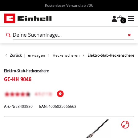
Kostenloser Versand ab 70€
0
Gartenscheren /-sägen
Zurück
|
Heckenscheren
Elektro-Stab-Heckenschere
Elektro-Stab-Heckenschere
GC-HH 9046
Art.-Nr:
3403880
EAN:
4006825666663