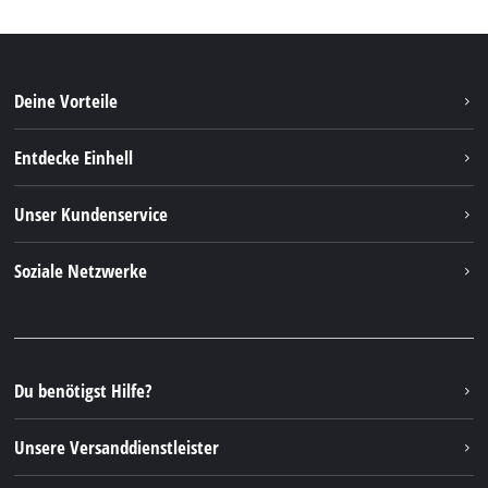
Deine Vorteile
Entdecke Einhell
Einhell weltweit
Unser Kundenservice
Über uns
Kontakt
Soziale Netzwerke
Nachhaltigkeit
Garantien & Produktregistrierung
Presseportal
Facebook
Ersatzteile & Bedienungsanleitungen
YouTube
Reparaturservice
Instagram
Du benötigst Hilfe?
FAQs
TikTok
Rücksendungen / Widerruf
Unsere Versanddienstleister
Pinterest
Verpackungsrichtlinien