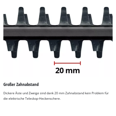
This content is not permitted to load due
to trackers that are not disclosed to the
visitor. The website owner needs to setup
the site with their CMP to add this content
to the list of technologies used.
Powered by
Usercentrics Consent
Management Platform
Großer Zahnabstand
Dickere Äste und Zweige sind dank 20 mm Zahnabstand kein Problem für
die elektrische Teleskop-Heckenschere.