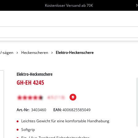
Kostenloser Versand ab 70€
N
 /-sägen
Heckenscheren
Elektro-Heckenschere
Elektro-Heckenschere
GH-EH 4245
Art.-Nr:
3403460
EAN:
4006825585049
Leichtes Gewicht für eine komfortable Handhabung
Softgrip
Ein- / Aus-Zweihand-Sicherheitsschalter