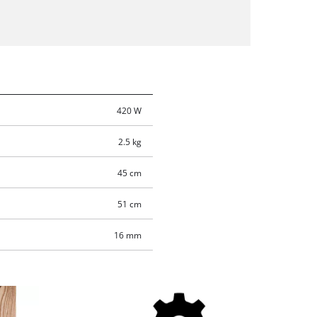
420 W
2.5 kg
45 cm
51 cm
16 mm