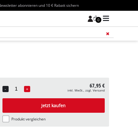
ewsletter abonnieren und 10 € Rabatt sichern
0
Füge 
67,95 €
-
+
inkl. MwSt., zzgl. Versand
Quantity
Jetzt kaufen
Produkt vergleichen