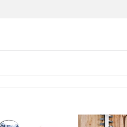
Wir benötigen deine Zustimmung, um
Google Maps laden zu können!
This content is not permitted to load due
to trackers that are not disclosed to the