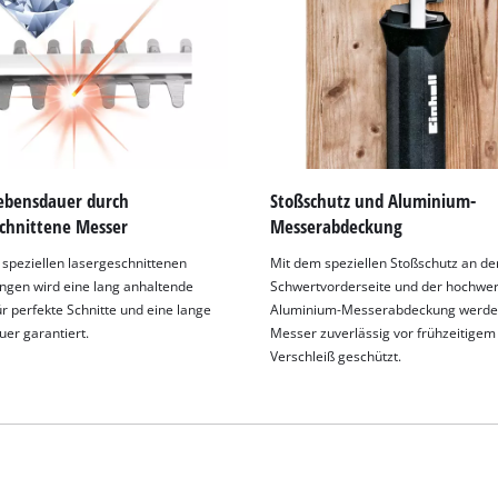
visitor. The website owner needs to setup
the site with their CMP to add this content
to the list of technologies used.
Powered by
Usercentrics Consent
Management Platform
ebensdauer durch
Stoßschutz und Aluminium-
schnittene Messer
Messerabdeckung
 speziellen lasergeschnittenen
Mit dem speziellen Stoßschutz an de
ngen wird eine lang anhaltende
Schwertvorderseite und der hochwer
ür perfekte Schnitte und eine lange
Aluminium-Messerabdeckung werde
er garantiert.
Messer zuverlässig vor frühzeitigem
Verschleiß geschützt.