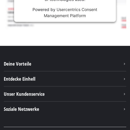
Powered by
Usercentrics Consent
Management Platform
Deine Vorteile
Entdecke Einhell
Einhell weltweit
Unser Kundenservice
Über uns
Kontakt
Soziale Netzwerke
Nachhaltigkeit
Garantien & Produktregistrierung
Presseportal
Facebook
Ersatzteile & Bedienungsanleitungen
YouTube