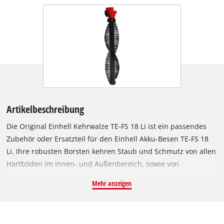
Artikelbeschreibung
Die Original Einhell Kehrwalze TE-FS 18 Li ist ein passendes
Zubehör oder Ersatzteil für den Einhell Akku-Besen TE-FS 18
Li. Ihre robusten Borsten kehren Staub und Schmutz von allen
Hartböden im Innen- und Außenbereich, sowie von
Nadelvlies-Teppichböden, in den Auffangbehälter des Akku-
Mehr anzeigen
Besens. Die Bürstenwalze lässt sich werkzeuglos aus dem
Akku-Besen entnehmen und anschließend austauschen oder
reinigen. Geliefert wird eine Original Einhell Kehrwalze für