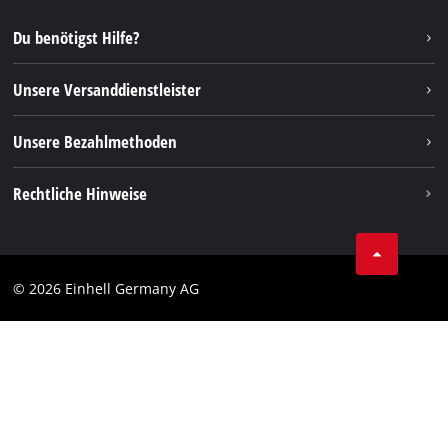
Reparaturservice
Instagram
Du benötigst Hilfe?
FAQs
TikTok
Rücksendungen / Widerruf
Unsere Versanddienstleister
Pinterest
Verpackungsrichtlinien
Linkedin
Unsere Bezahlmethoden
Hinweise zur Batterieentsorgung
Vertrag widerrufen
Rechtliche Hinweise
AGB
Datenschutz
© 2026 Einhell Germany AG
Impressum
Compliance
Verbraucherhinweise
Barrierefreiheits-Erklärung