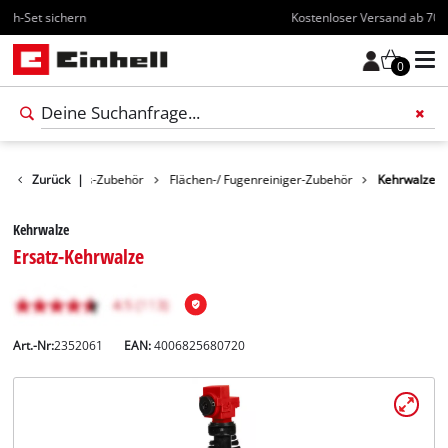
Kostenloser Versand ab 70€
0
r
Reinigungs-Zubehör
Zurück
|
Flächen-/ Fugenreiniger-Zubehör
Kehrwalze
Kehrwalze
Ersatz-Kehrwalze
Art.-Nr:
2352061
EAN:
4006825680720