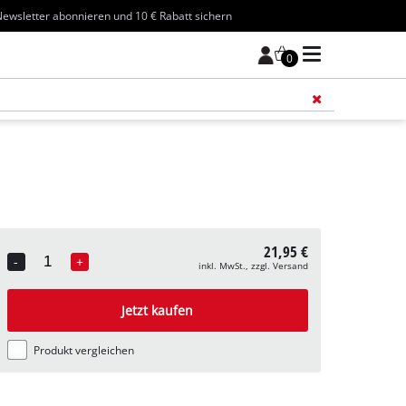
ewsletter abonnieren und 10 € Rabatt sichern
0
Füge 
21,95 €
-
+
inkl. MwSt., zzgl. Versand
Quantity
Jetzt kaufen
Produkt vergleichen