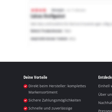
Deine Vorteile
Entdecke
Direkt beim Hersteller: komplettes
Einhell 
Markensortiment
Über un
Sichere Zahlungsmöglichkeiten
Nachhalt
Schnelle und zuverlässige
Pressep