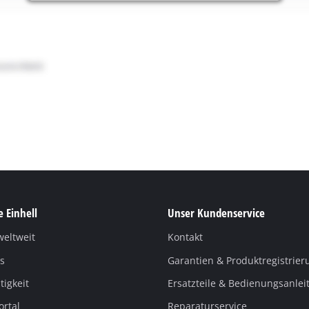
 Einhell
Unser Kundenservice
weltweit
Kontakt
s
Garantien & Produktregistrier
igkeit
Ersatzteile & Bedienungsanle
ortal
Reparaturservice