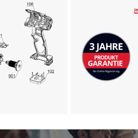
Je
Wir benötigen deine Zustimmung, um
Google Maps laden zu können!
This content is not permitted to load due
to trackers that are not disclosed to the
visitor. The website owner needs to setup
the site with their CMP to add this content
to the list of technologies used.
Powered by
Usercentrics Consent