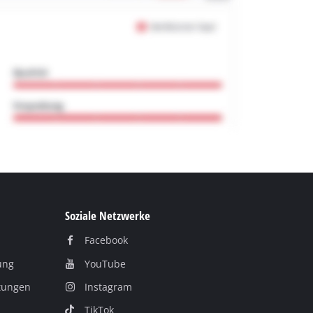
Soziale Netzwerke
Facebook
ung
YouTube
itungen
Instagram
TikTok