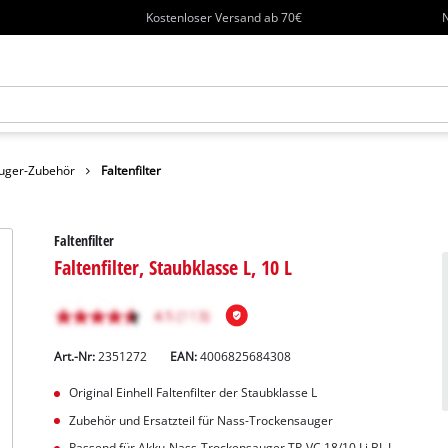
Kostenloser Versand ab 70€
N
uger-Zubehör
Faltenfilter
Faltenfilter
Faltenfilter, Staubklasse L, 10 L
Art.-Nr:
2351272
EAN:
4006825684308
Original Einhell Faltenfilter der Staubklasse L
Zubehör und Ersatzteil für Nass-Trockensauger
Passend für Akku-Nass-Trockensauger TP-VC 18/10 Li BL L