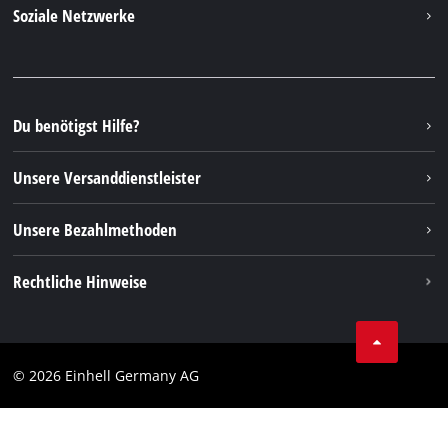
Kontakt
Soziale Netzwerke
Nachhaltigkeit
Garantien & Produktregistrierung
Presseportal
Facebook
Ersatzteile & Bedienungsanleitungen
YouTube
Reparaturservice
Instagram
Du benötigst Hilfe?
FAQs
TikTok
Rücksendungen / Widerruf
Unsere Versanddienstleister
Pinterest
Verpackungsrichtlinien
Linkedin
Unsere Bezahlmethoden
Hinweise zur Batterieentsorgung
Vertrag widerrufen
Rechtliche Hinweise
AGB
Datenschutz
© 2026 Einhell Germany AG
Impressum
Compliance