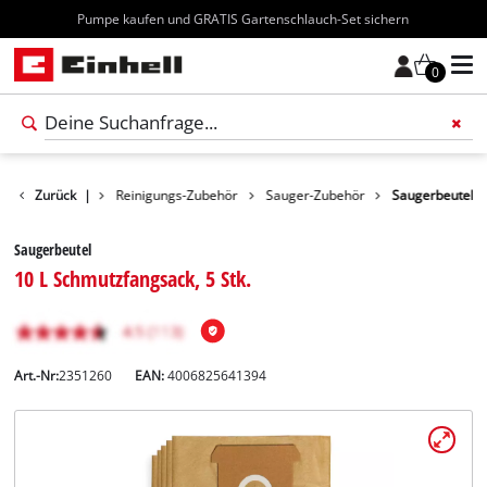
Kostenloser Versand ab 70€
0
Zurück
Zubehör
|
Reinigungs-Zubehör
Sauger-Zubehör
Saugerbeutel
Saugerbeutel
10 L Schmutzfangsack, 5 Stk.
Art.-Nr:
2351260
EAN:
4006825641394