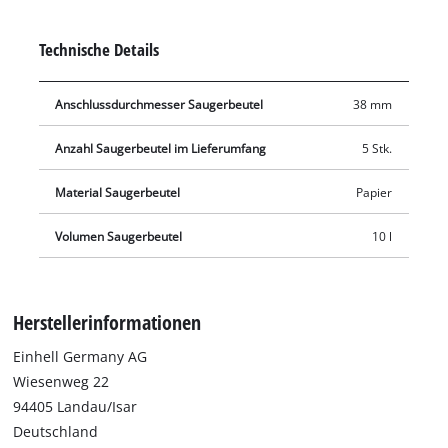
großem Behälter verwendet werden, wie z. B. mit dem Akku-
Nass-Trockensauger TE-VC 18/10 Li. Der Saugerbeutel wird in
Technische Details
den Fangbehälter eingesetzt und der Saugstutzen wird mit
der Öffnung des Saugerbeutels (Ø 38 mm) verbunden.
Anschlussdurchmesser Saugerbeutel
38 mm
Anzahl Saugerbeutel im Lieferumfang
5 Stk.
Material Saugerbeutel
Papier
Volumen Saugerbeutel
10 l
Herstellerinformationen
Einhell Germany AG
Wiesenweg 22
94405 Landau/Isar
Deutschland