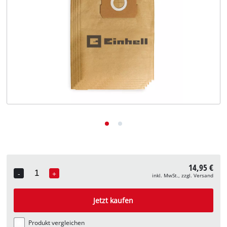
Deutsch
DE
Deutsch
English
14,95 €
-
+
inkl. MwSt., zzgl. Versand
Quantity
Jetzt kaufen
Produkt vergleichen