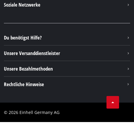
Kontakt
Soziale Netzwerke
Nachhaltigkeit
Garantien & Produktregistrierung
Presseportal
Facebook
Ersatzteile & Bedienungsanleitungen
YouTube
Reparaturservice
Instagram
Du benötigst Hilfe?
FAQs
TikTok
Rücksendungen / Widerruf
Unsere Versanddienstleister
Pinterest
Verpackungsrichtlinien
Linkedin
Unsere Bezahlmethoden
Hinweise zur Batterieentsorgung
Vertrag widerrufen
Rechtliche Hinweise
AGB
Datenschutz
© 2026 Einhell Germany AG
Impressum
Compliance