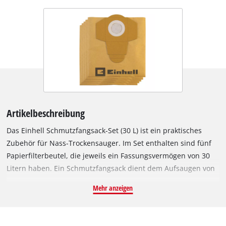
Artikelbeschreibung
Das Einhell Schmutzfangsack-Set (30 L) ist ein praktisches
Zubehör für Nass-Trockensauger. Im Set enthalten sind fünf
Papierfilterbeutel, die jeweils ein Fassungsvermögen von 30
Litern haben. Ein Schmutzfangsack dient dem Aufsaugen von
feinem und trockenem Schmutz, wodurch der im Sauger
Mehr anzeigen
integrierte Faltenfilter länger frei und die Saugleistung länger
erhalten bleibt. Die Saugerbeutel eignen sich nicht zum
Aufsaugen von Flüssigkeiten. Die Schmutzfangsäcke können