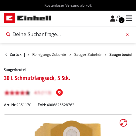
Kostenloser Versand ab 70€
0
Zurück
Zubehör
|
Reinigungs-Zubehör
Sauger-Zubehör
Saugerbeutel
Saugerbeutel
30 L Schmutzfangsack, 5 Stk.
Art.-Nr:
2351170
EAN:
4006825528763