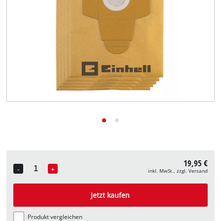
Deutsch
DE
Deutsch
English
19,95 €
-
+
inkl. MwSt., zzgl. Versand
Quantity
Jetzt kaufen
Produkt vergleichen