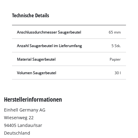
mit allen Einhell Nass-Trockensaugern mit 30 Liter großem
Behälter verwendet werden. Der Saugerbeutel wird in den
Technische Details
Fangbehälter eingesetzt und der Saugstutzen wird mit der
Öffnung des Saugerbeutels (Ø 65 mm) verbunden.
Anschlussdurchmesser Saugerbeutel
65 mm
Anzahl Saugerbeutel im Lieferumfang
5 Stk.
Material Saugerbeutel
Papier
Volumen Saugerbeutel
30 l
Herstellerinformationen
Einhell Germany AG
Wiesenweg 22
94405 Landau/Isar
Deutschland