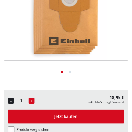
Deutsch
DE
Deutsch
English
18,95 €
-
+
inkl. MwSt., zzgl. Versand
Quantity
Jetzt kaufen
Produkt vergleichen