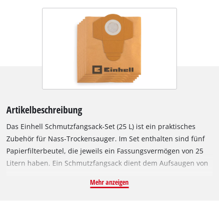
Artikelbeschreibung
Das Einhell Schmutzfangsack-Set (25 L) ist ein praktisches
Zubehör für Nass-Trockensauger. Im Set enthalten sind fünf
Papierfilterbeutel, die jeweils ein Fassungsvermögen von 25
Litern haben. Ein Schmutzfangsack dient dem Aufsaugen von
feinem und trockenem Schmutz, wodurch der im Sauger
Mehr anzeigen
integrierte Faltenfilter länger frei und die Saugleistung länger
erhalten bleibt. Die Saugerbeutel eignen sich nicht zum
Aufsaugen von Flüssigkeiten. Die Schmutzfangsäcke können