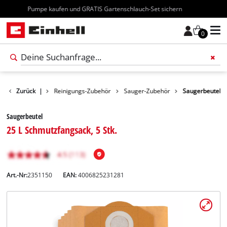
Kostenloser Versand ab 70€
0
Zurück
Zubehör
|
Reinigungs-Zubehör
Sauger-Zubehör
Saugerbeutel
Saugerbeutel
25 L Schmutzfangsack, 5 Stk.
Art.-Nr:
2351150
EAN:
4006825231281