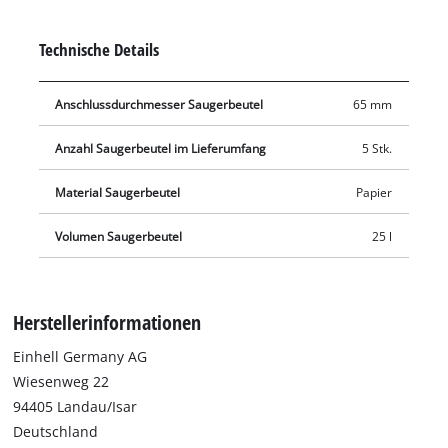
mit allen Einhell Nass-Trockensaugern mit 25 Liter großem
Behälter verwendet werden. Der Saugerbeutel wird in den
Technische Details
Fangbehälter eingesetzt und der Saugstutzen wird mit der
Öffnung des Saugerbeutels (Ø 65 mm) verbunden.
Anschlussdurchmesser Saugerbeutel
65 mm
Anzahl Saugerbeutel im Lieferumfang
5 Stk.
Material Saugerbeutel
Papier
Volumen Saugerbeutel
25 l
Herstellerinformationen
Einhell Germany AG
Wiesenweg 22
94405 Landau/Isar
Deutschland