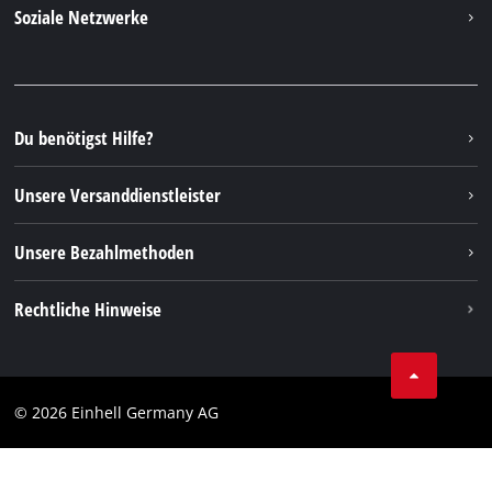
Kontakt
Soziale Netzwerke
Nachhaltigkeit
Garantien & Produktregistrierung
Presseportal
Facebook
Ersatzteile & Bedienungsanleitungen
YouTube
Reparaturservice
Instagram
Du benötigst Hilfe?
FAQs
TikTok
Rücksendungen / Widerruf
Unsere Versanddienstleister
Pinterest
Verpackungsrichtlinien
Linkedin
Unsere Bezahlmethoden
Hinweise zur Batterieentsorgung
Vertrag widerrufen
Rechtliche Hinweise
AGB
Datenschutz
© 2026 Einhell Germany AG
Impressum
Compliance