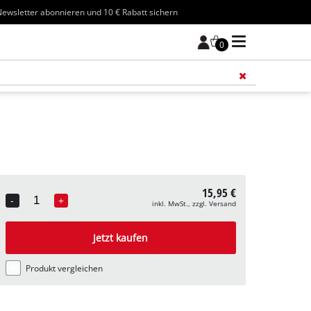
ewsletter abonnieren und 10 € Rabatt sichern
0
Füge 
15,95 €
-
+
inkl. MwSt., zzgl. Versand
Quantity
Jetzt kaufen
Produkt vergleichen