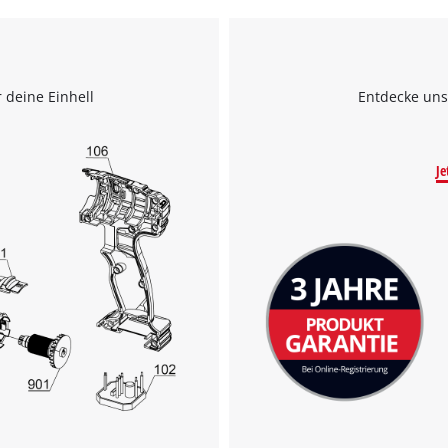
 deine Einhell
Entdecke uns
Je
Wir benötigen deine Zustimmung, um
Google Maps laden zu können!
This content is not permitted to load due
to trackers that are not disclosed to the
visitor. The website owner needs to setup