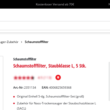
Kostenloser Versand ab 70€
N
uger-Zubehör
Schaumstofffilter
Schaumstofffilter
Schaumstofffilter, Staubklasse L, 5 Stk.
Art.-Nr:
2351134
EAN:
4006825659368
Original Einhell 5-tlg. Schaumstofffilter-Set (groß)
Zubehör für Nass-Trockensauger der Staubschutzklasse L
(SACL)