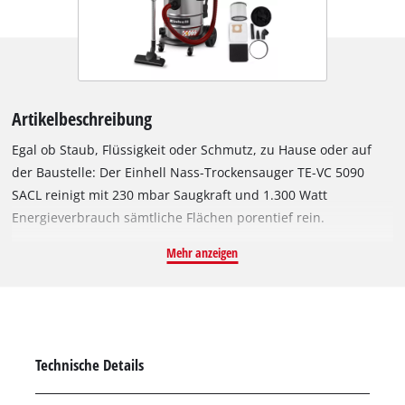
Artikelbeschreibung
Egal ob Staub, Flüssigkeit oder Schmutz, zu Hause oder auf
der Baustelle: Der Einhell Nass-Trockensauger TE-VC 5090
SACL reinigt mit 230 mbar Saugkraft und 1.300 Watt
Energieverbrauch sämtliche Flächen porentief rein.
Ausgestattet mit einer Kombidüse mit Rollen für Teppich- und
Mehr anzeigen
Glattböden, einer Polsterdüse für Autositze und andere
Polstermöbel, sowie einer Fugendüse für schwer zugängliche
Ecken, nimmt es der Sauger mit jeder Hürde auf. Enge
Nischen können per Blasfunktion kurzerhand ausgeblasen
werden. Im Lieferumfang sind außerdem ein
Technische Details
Schaumstofffilter zum Nasssaugen und ein HEPA-Faltenfilter,
ebenso wie ein langlebiger, reißfester Vliesbeutel zum