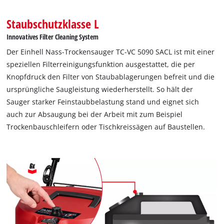
die integrierte Wasserablassschraube wird das aufgesaugte
Staubschutzklasse L
Wasser kinderleicht entleert. Mithilfe der Räder, Rollen und
Trolley-Griff lässt sich der Nass-Trockensauger ohne
Innovatives Filter Cleaning System
Kraftaufwand zum Einsatzort transportieren. Der 3 Meter
Der Einhell Nass-Trockensauger TC-VC 5090 SACL ist mit einer
lange, robuste Plastiksaugschlauch mit einem 36 mm
speziellen Filterreinigungsfunktion ausgestattet, die per
Durchmesser und das 6 Meter lange Kabel ergeben einen
Knopfdruck den Filter von Staubablagerungen befreit und die
Einsatzradius von 9 Metern. Durch die Zubehörhalterung und
ursprüngliche Saugleistung wiederherstellt. So hält der
die Kabelaufwicklung sind Sauger und Zubehör nicht nur
Sauger starker Feinstaubbelastung stand und eignet sich
schnell und sauber verstaut, sondern genauso schnell wieder
auch zur Absaugung bei der Arbeit mit zum Beispiel
einsatzbereit.
Trockenbauschleifern oder Tischkreissägen auf Baustellen.