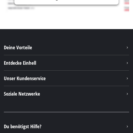
Deine Vorteile
Entdecke Einhell
Einhell weltweit
Unser Kundenservice
Über uns
Kontakt
Soziale Netzwerke
Nachhaltigkeit
Garantien & Produktregistrierung
Presseportal
Facebook
Ersatzteile & Bedienungsanleitungen
YouTube
Reparaturservice
Instagram
Du benötigst Hilfe?
FAQs