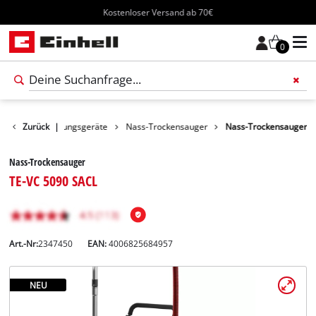
Kostenloser Versand ab 70€
0
dukte
Zurück
Reinigungsgeräte
|
Nass-Trockensauger
Nass-Trockensauger
Nass-Trockensauger
TE-VC 5090 SACL
Art.-Nr:
2347450
EAN:
4006825684957
NEU