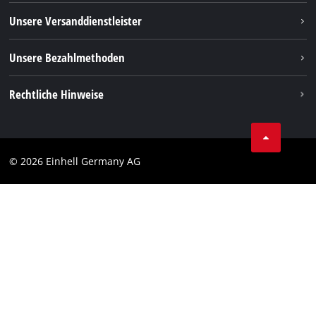
TikTok
Rücksendungen / Widerruf
Unsere Versanddienstleister
Pinterest
Verpackungsrichtlinien
Linkedin
Unsere Bezahlmethoden
Hinweise zur Batterieentsorgung
Vertrag widerrufen
Rechtliche Hinweise
AGB
Datenschutz
© 2026 Einhell Germany AG
Impressum
Compliance
Verbraucherhinweise
Barrierefreiheits-Erklärung