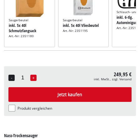
Schlauch- und 
inkl. 6-tlg.
Saugerbeutel
Saugerbeutel
Autoreinigung
inkl. 5x 40l
inkl. 5x 40l Vliesbeutel
Art.-Nr: 23512
Schmutzfangsack
Art.-Nr: 2351195
Art.-Nr: 2351180
249,95 €
-
+
inkl. MwSt., zzgl. Versand
Quantity
Jetzt kaufen
Produkt vergleichen
Nass-Trockensauger