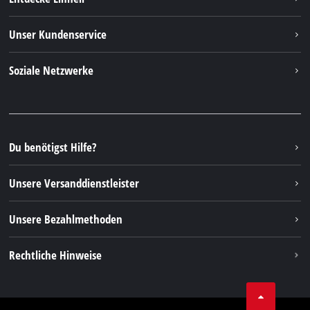
Einhell weltweit
Unser Kundenservice
Über uns
Kontakt
Soziale Netzwerke
Nachhaltigkeit
Garantien & Produktregistrierung
Presseportal
Facebook
Ersatzteile & Bedienungsanleitungen
YouTube
Reparaturservice
Instagram
Du benötigst Hilfe?
FAQs
TikTok
Rücksendungen / Widerruf
Unsere Versanddienstleister
Pinterest
Verpackungsrichtlinien
Linkedin
Unsere Bezahlmethoden
Hinweise zur Batterieentsorgung
Vertrag widerrufen
Rechtliche Hinweise
AGB
Datenschutz