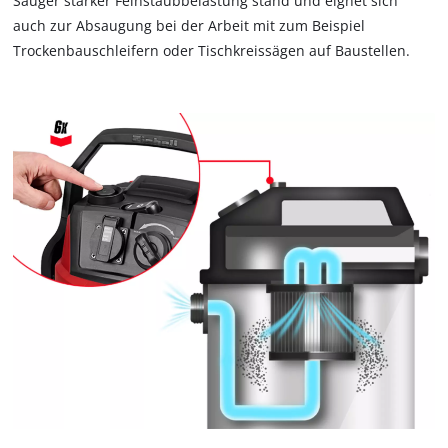
Sauger starker Feinstaubbelastung stand und eignet sich
5 Meter lange Kabel ergeben einen Einsatzradius von 8
auch zur Absaugung bei der Arbeit mit zum Beispiel
Metern. Durch die Zubehörhalterung, Kabelhalterung und
Trockenbauschleifern oder Tischkreissägen auf Baustellen.
Saugrohrhalterung für das Edelstahl-Teleskoprohr mit
Fehlluftregler sind Sauger und Zubehör nicht nur schnell und
sauber verstaut, sondern genauso schnell wieder
einsatzbereit.