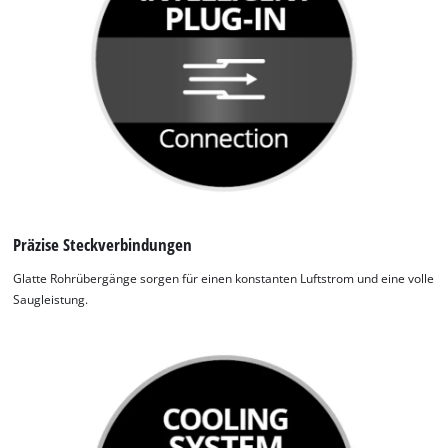
Wir benötigen deine Zustimmung, um
Präzise Steckverbindungen
Google Maps laden zu können!
Glatte Rohrübergänge sorgen für einen konstanten Luftstrom und eine volle
This content is not permitted to load due
Saugleistung.
to trackers that are not disclosed to the
visitor. The website owner needs to setup
the site with their CMP to add this content
to the list of technologies used.
Powered by
Usercentrics Consent
Management Platform