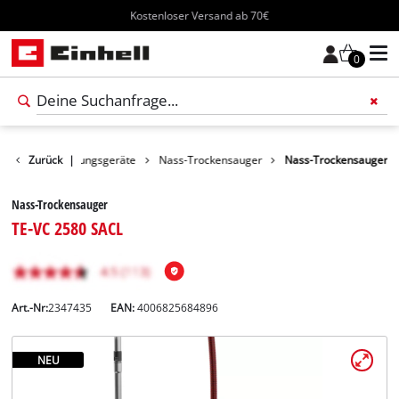
Kostenloser Versand ab 70€
0
dukte
Zurück
Reinigungsgeräte
|
Nass-Trockensauger
Nass-Trockensauger
Nass-Trockensauger
TE-VC 2580 SACL
Art.-Nr:
2347435
EAN:
4006825684896
NEU