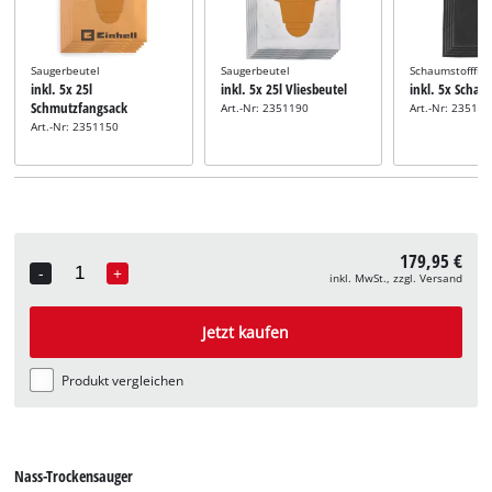
Saugerbeutel
Saugerbeutel
Schaumstofffilt
inkl. 5x 25l
inkl. 5x 25l Vliesbeutel
inkl. 5x Schaum
Schmutzfangsack
Art.-Nr: 2351190
Art.-Nr: 23511
Art.-Nr: 2351150
179,95 €
-
+
inkl. MwSt., zzgl. Versand
Quantity
Jetzt kaufen
Produkt vergleichen
Nass-Trockensauger