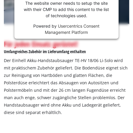
laden zu
The website owner needs to setup the site
können!
with their CMP to add this content to the list
of technologies used.
This
Powered by
Usercentrics Consent
content
Management Platform
is
not
Für jeden Einsatz gerüstet!
permitted
Umfangreiches Zubehör im Lieferumfang enthalten
to
load
Der Einhell Akku-Handstaubsauger TE-HV 18/06 Li-Solo wird
due
mit praktischem Zubehör geliefert. Die Bodendüse eignet sich
to
zur Reinigung von Hartböden und glatten Flächen, die
trackers
Polsterdüse erleichtert das Absaugen von Autositzen und
that
are
Polstermöbeln und mit der 26 cm langen Fugendüse erreicht
not
man auch enge, schwer zugängliche Stellen problemlos. Der
disclosed
Handstaubsauger wird ohne Akku und Ladegerät geliefert,
to
diese sind separat erhältlich.
the
visitor.
The
website