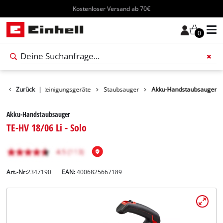
Kostenloser Versand ab 70€
0
Produkte
Zurück
|
Reinigungsgeräte
Staubsauger
Akku-Handstaubsauger
Akku-Handstaubsauger
TE-HV 18/06 Li - Solo
Art.-Nr:
2347190
EAN:
4006825667189