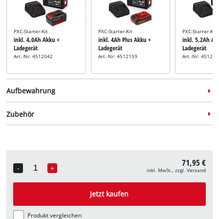
PXC-Starter-Kit
PXC-Starter-Kit
PXC-Starter-Kit
inkl. 4,0Ah Akku +
inkl. 4Ah Plus Akku +
inkl. 5,2Ah Ak
Ladegerät
Ladegerät
Ladegerät
Art.-Nr: 4512042
Art.-Nr: 4512159
Art.-Nr: 45121
Aufbewahrung
Zubehör
Systemkoffer
Systemkoffer
71,95 €
inkl. E-Case M
inkl. E-Case L
-
+
inkl. MwSt., zzgl. Versand
Quantity
Art.-Nr: 4540021
Art.-Nr: 4540014
Saugerfilter-Set
inkl. Stofffilter
Jetzt kaufen
Art.-Nr: 2351271
Produkt vergleichen