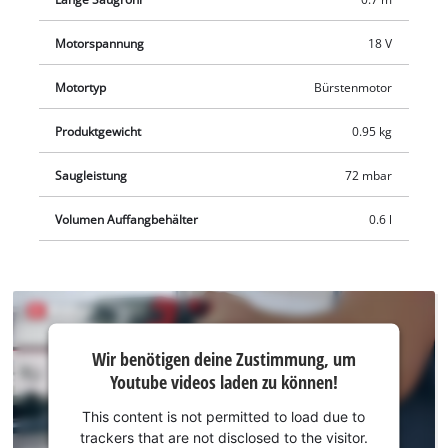
Softgripflächen angenehm und leicht in der Hand. Der
integrierte Schmutzfilter kann unter fließendem Wasser
Motorspannung
18 V
gereinigt und weiterverwendet werden, nachdem er
vollständig getrocknet ist. Die Lieferung erfolgt ohne Akku und
Motortyp
Bürstenmotor
Ladegerät, diese sind separat erhältlich, zum Beispiel als
Produktgewicht
0.95 kg
praktisches Starterset.
Saugleistung
72 mbar
Volumen Auffangbehälter
0.6 l
Wir
Wir benötigen deine Zustimmung, um
benötigen
Youtube videos laden zu können!
deine
Zustimmung,
This content is not permitted to load due to
um Youtube
trackers that are not disclosed to the visitor.