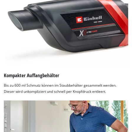
by
Usercentrics
Consent
Management
Platform
Kompakter Auffangbehälter
Bis zu 600 ml Schmutz können im Staubbehälter gesammelt werden.
Dieser wird unkompliziert und schnell per Knopfdruck entleert.