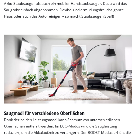
Akku-Staubsauger als auch ein mobiler Handstaubsauger. Dazu wird das
Saugrohr einfach abgenommen. Flexibel und ermüdungsfrei das ganze
Haus oder auch das Auto reinigen – so macht Staubsaugen Spaß!
Wir benötigen deine Zustimmung, um
Google Maps laden zu können!
This content is not permitted to load due
to trackers that are not disclosed to the
visitor. The website owner needs to setup
the site with their CMP to add this content
to the list of technologies used.
Powered by
Usercentrics Consent
Management Platform
Saugmodi für verschiedene Oberflächen
Dank der beiden Leistungsmodi kann Schmutz von unterschiedlichen
Oberflächen entfernt werden. Im ECO-Modus wird die Saugleistung
reduziert, um die Akkulaufzeit zu verlängern. Der BOOST-Modus erhöht die