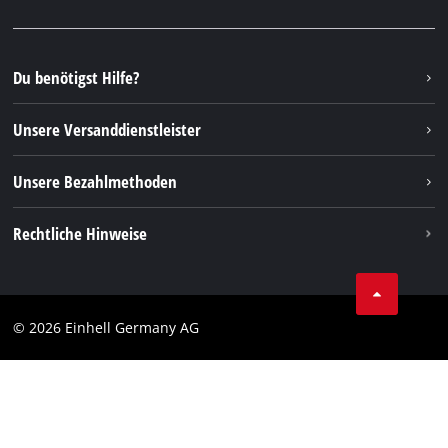
Presseportal
Facebook
Ersatzteile & Bedienungsanleitungen
YouTube
Reparaturservice
Instagram
Du benötigst Hilfe?
FAQs
TikTok
Rücksendungen / Widerruf
Unsere Versanddienstleister
Pinterest
Verpackungsrichtlinien
Linkedin
Unsere Bezahlmethoden
Hinweise zur Batterieentsorgung
Vertrag widerrufen
Rechtliche Hinweise
AGB
Datenschutz
© 2026 Einhell Germany AG
Impressum
Compliance
Verbraucherhinweise
Barrierefreiheits-Erklärung