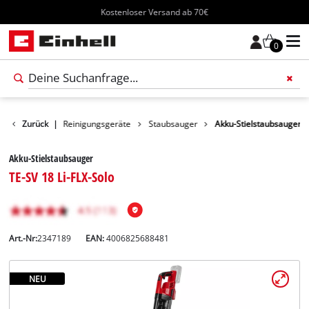
Kostenloser Versand ab 70€
0
Produkte
Zurück
|
Reinigungsgeräte
Staubsauger
Akku-Stielstaubsauger
Akku-Stielstaubsauger
TE-SV 18 Li-FLX-Solo
Art.-Nr:
2347189
EAN:
4006825688481
NEU