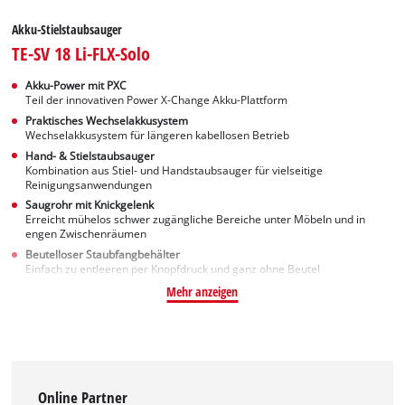
Akku-Stielstaubsauger
TE-SV 18 Li-FLX-Solo
Akku-Power mit PXC
Teil der innovativen Power X-Change Akku-Plattform
Praktisches Wechselakkusystem
Wechselakkusystem für längeren kabellosen Betrieb
Hand- & Stielstaubsauger
Kombination aus Stiel- und Handstaubsauger für vielseitige
Reinigungsanwendungen
Saugrohr mit Knickgelenk
Erreicht mühelos schwer zugängliche Bereiche unter Möbeln und in
engen Zwischenräumen
Beutelloser Staubfangbehälter
Einfach zu entleeren per Knopfdruck und ganz ohne Beutel
Mehr anzeigen
Online Partner