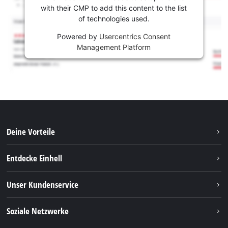
with their CMP to add this content to the list
of technologies used.
Powered by
Usercentrics Consent
Management Platform
Deine Vorteile
Entdecke Einhell
Einhell weltweit
Unser Kundenservice
Über uns
Kontakt
Soziale Netzwerke
Nachhaltigkeit
Garantien & Produktregistrierung