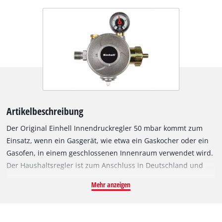
Artikelbeschreibung
Der Original Einhell Innendruckregler 50 mbar kommt zum
Einsatz, wenn ein Gasgerät, wie etwa ein Gaskocher oder ein
Gasofen, in einem geschlossenen Innenraum verwendet wird.
Der Haushaltsregler ist zum Anschluss in Deutschland und
Österreich passend für den Einhell Blue Flame Gasheiofen
Mehr anzeigen
BFO 4200/1 (DE/AT) und den Katalythgasofen KGH 4200
(DE/AT). Mit den Zertifizierungen EN 12864 und DIN 4815 F1-t
ist er für den Innenbereich in privaten Haushalten nach TRF