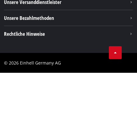
Unsere Versanddienstleister
Pinterest
Verpackungsrichtlinien
Linkedin
Unsere Bezahlmethoden
Hinweise zur Batterieentsorgung
Vertrag widerrufen
Rechtliche Hinweise
AGB
Datenschutz
© 2026 Einhell Germany AG
Impressum
Compliance
Verbraucherhinweise
Barrierefreiheits-Erklärung