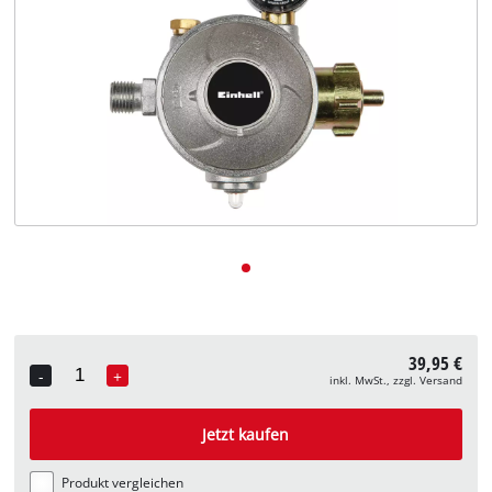
Deutsch
DE
Deutsch
English
39,95 €
-
+
inkl. MwSt., zzgl. Versand
Quantity
Jetzt kaufen
Produkt vergleichen