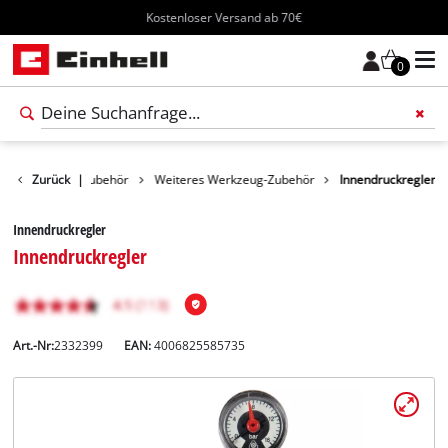
Kostenloser Versand ab 70€
0
Werkzeug-Zubehör
Zurück
|
Weiteres Werkzeug-Zubehör
Innendruckregler
Innendruckregler
Innendruckregler
Art.-Nr:
2332399
EAN:
4006825585735