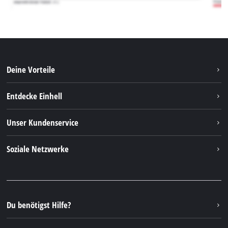
Deine Vorteile
Entdecke Einhell
Einhell weltweit
Unser Kundenservice
Über uns
Kontakt
Soziale Netzwerke
Nachhaltigkeit
Garantien & Produktregistrierung
Presseportal
Facebook
Ersatzteile & Bedienungsanleitungen
YouTube
Reparaturservice
Instagram
Du benötigst Hilfe?
FAQs
TikTok
Rücksendungen / Widerruf