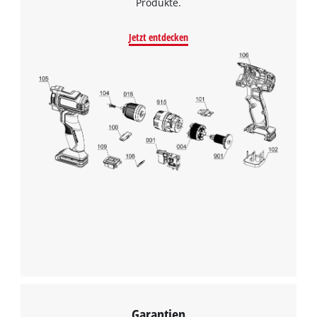
Produkte.
Jetzt entdecken
Wir benötigen deine Zustimmung, um
Google Maps laden zu können!
This content is not permitted to load due
to trackers that are not disclosed to the
visitor. The website owner needs to setup
the site with their CMP to add this content
to the list of technologies used.
Powered by
Usercentrics Consent
Management Platform
Garantien