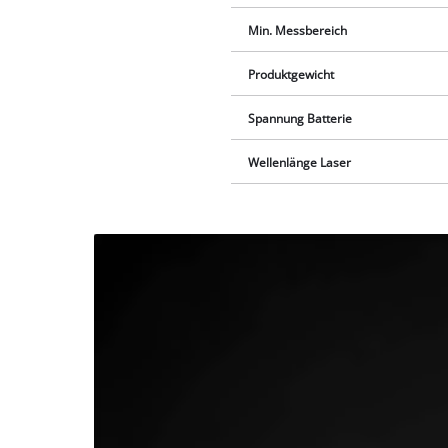
Min. Messbereich
Produktgewicht
Spannung Batterie
Wellenlänge Laser
Wir
benötigen
deine
Zustimmung,
um Youtube
laden zu
können!