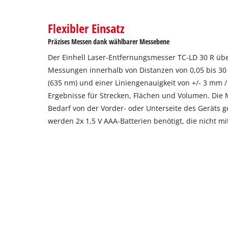
to
setup
the
Flexibler Einsatz
site
Präzises Messen dank wählbarer Messebene
with
their
Der Einhell Laser-Entfernungsmesser TC-LD 30 R übe
CMP
Messungen innerhalb von Distanzen von 0,05 bis 30 
to
(635 nm) und einer Liniengenauigkeit von +/- 3 mm / 
add
Ergebnisse für Strecken, Flächen und Volumen. Die
this
Bedarf von der Vorder- oder Unterseite des Geräts 
content
to
werden 2x 1,5 V AAA-Batterien benötigt, die nicht mi
the
list
of
technologies
used.
Powered
by
Usercentrics
Consent