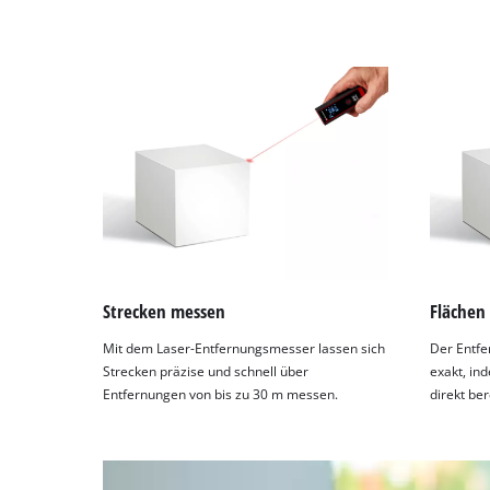
Management
Platform
Strecken messen
Flächen
Mit dem Laser-Entfernungsmesser lassen sich
Der Entfe
Strecken präzise und schnell über
exakt, in
Entfernungen von bis zu 30 m messen.
direkt be