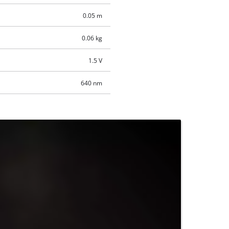
0.05 m
0.06 kg
1.5 V
640 nm