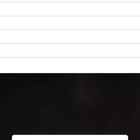
Wir benötigen deine Zustimmung, um
Google Maps laden zu können!
This content is not permitted to load due
to trackers that are not disclosed to the