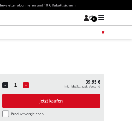
ewsletter abonnieren und 10 € Rabatt sichern
0
Füge 
39,95 €
-
+
inkl. MwSt., zzgl. Versand
Quantity
Jetzt kaufen
Produkt vergleichen