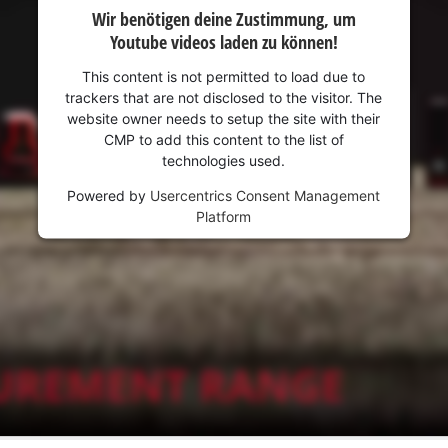
visitor. The website owner needs to setup
Wir benötigen deine Zustimmung, um
the site with their CMP to add this content
Youtube videos laden zu können!
to the list of technologies used.
This content is not permitted to load due to
Powered by
Usercentrics Consent
trackers that are not disclosed to the visitor. The
Management Platform
website owner needs to setup the site with their
CMP to add this content to the list of
technologies used.
Powered by
Usercentrics Consent Management
Platform