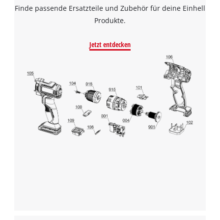
Finde passende Ersatzteile und Zubehör für deine Einhell
Produkte.
Jetzt entdecken
Wir benötigen deine Zustimmung, um
Google Maps laden zu können!
This content is not permitted to load due
to trackers that are not disclosed to the
visitor. The website owner needs to setup
the site with their CMP to add this content
to the list of technologies used.
Powered by
Usercentrics Consent
Management Platform