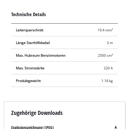
Technische Details
Leiterquerschnitt
19.4 mm²
Länge Starthilfekabel
3 m
Max. Hubraum Benzinmotoren
2500 cm³
Max. Stromstärke
220 A
Produktgewicht
1.18 kg
Zugehörige Downloads
Explosionszeichnung (JPEG)