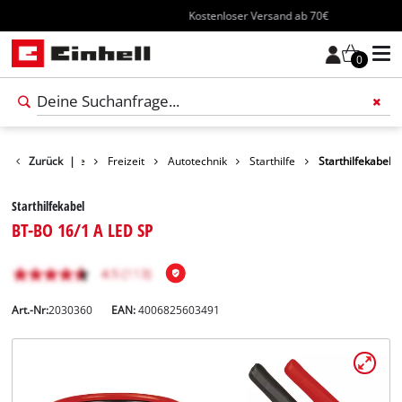
Kostenloser Versand ab 70€
0
Zurück
Produkte
|
Freizeit
Autotechnik
Starthilfe
Starthilfekabel
Starthilfekabel
BT-BO 16/1 A LED SP
Art.-Nr:
2030360
EAN:
4006825603491