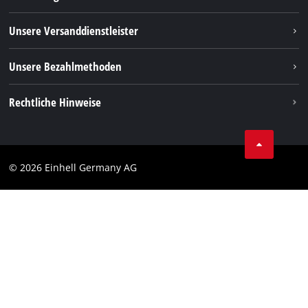
FAQs
TikTok
Rücksendungen / Widerruf
Unsere Versanddienstleister
Pinterest
Verpackungsrichtlinien
Linkedin
Unsere Bezahlmethoden
Hinweise zur Batterieentsorgung
Vertrag widerrufen
Rechtliche Hinweise
AGB
Datenschutz
© 2026 Einhell Germany AG
Impressum
Compliance
Verbraucherhinweise
Barrierefreiheits-Erklärung