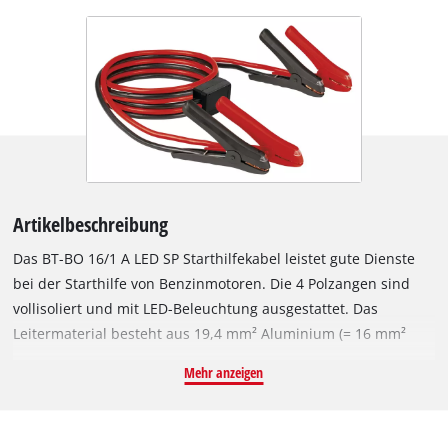
Artikelbeschreibung
Das BT-BO 16/1 A LED SP Starthilfekabel leistet gute Dienste
bei der Starthilfe von Benzinmotoren. Die 4 Polzangen sind
vollisoliert und mit LED-Beleuchtung ausgestattet. Das
Leitermaterial besteht aus 19,4 mm² Aluminium (= 16 mm²
Kupferkabel). Sichere Starthilfe gewährleistet die integrierte
Mehr anzeigen
Schutzelektronik gegen schädliche Spannungsspitzen. Eine
praktische Tragetasche ist bereits im Lieferumfang des nach
DIN 72553-16 geprüften Starthilfekabels enthalten.