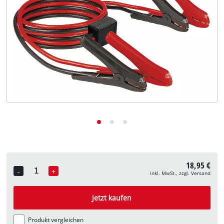
Deutsch
DE
Deutsch
English
18,95 €
-
+
inkl. MwSt., zzgl. Versand
Quantity
Jetzt kaufen
Produkt vergleichen