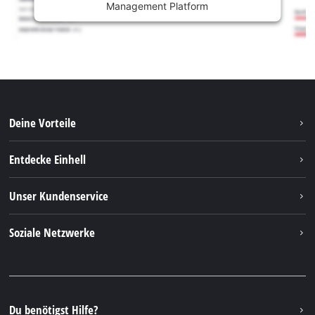
Management Platform
Deine Vorteile
Entdecke Einhell
Einhell weltweit
Unser Kundenservice
Über uns
Kontakt
Soziale Netzwerke
Nachhaltigkeit
Garantien & Produktregistrierung
Presseportal
Facebook
Ersatzteile & Bedienungsanleitungen
YouTube
Reparaturservice
Instagram
Du benötigst Hilfe?