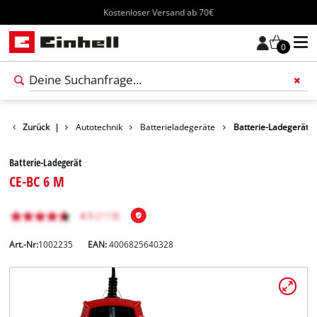
Kostenloser Versand ab 70€
0
kte
Zurück
Freizeit
|
Autotechnik
Batterieladegeräte
Batterie-Ladegerät
Batterie-Ladegerät
CE-BC 6 M
Art.-Nr:
1002235
EAN:
4006825640328