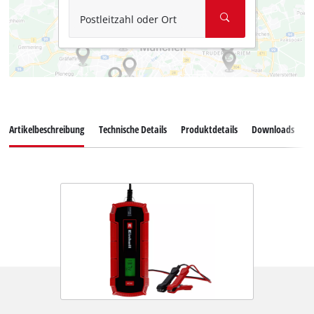
Postleitzahl oder Ort
Artikelbeschreibung
Technische Details
Produktdetails
Downloads
E