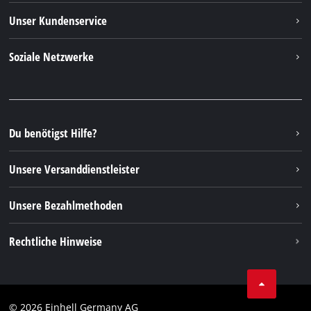
Einhell weltweit
Unser Kundenservice
Über uns
Kontakt
Soziale Netzwerke
Nachhaltigkeit
Garantien & Produktregistrierung
Presseportal
Facebook
Ersatzteile & Bedienungsanleitungen
YouTube
Reparaturservice
Instagram
Du benötigst Hilfe?
FAQs
TikTok
Rücksendungen / Widerruf
Unsere Versanddienstleister
Pinterest
Verpackungsrichtlinien
Linkedin
Unsere Bezahlmethoden
Hinweise zur Batterieentsorgung
Vertrag widerrufen
Rechtliche Hinweise
AGB
Datenschutz
© 2026 Einhell Germany AG