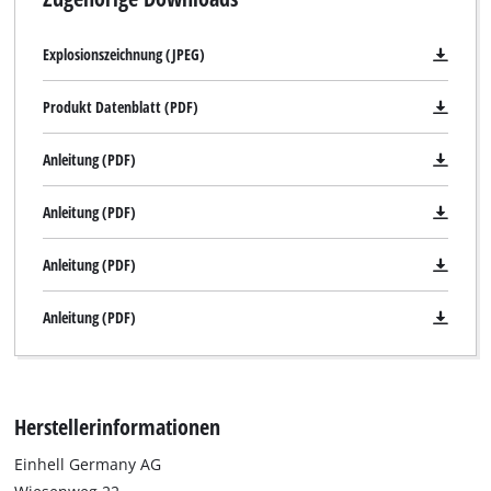
Wir benötigen deine Zustimmung, um
Explosionszeichnung (JPEG)
Google Maps laden zu können!
This content is not permitted to load due
Produkt Datenblatt (PDF)
to trackers that are not disclosed to the
visitor. The website owner needs to setup
Anleitung (PDF)
the site with their CMP to add this content
to the list of technologies used.
Anleitung (PDF)
Powered by
Usercentrics Consent
Management Platform
Anleitung (PDF)
Anleitung (PDF)
Herstellerinformationen
Einhell Germany AG