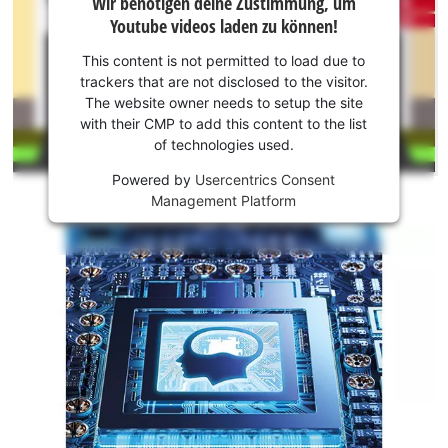
Wir benötigen deine Zustimmung, um
benötigen
Youtube videos laden zu können!
deine
Zustimmung,
This content is not permitted to load due to
um Youtube
trackers that are not disclosed to the visitor.
laden zu
The website owner needs to setup the site
können!
with their CMP to add this content to the list
of technologies used.
This
Powered by
Usercentrics Consent
content
Management Platform
is
not
permitted
to
load
due
to
trackers
that
are
not
disclosed