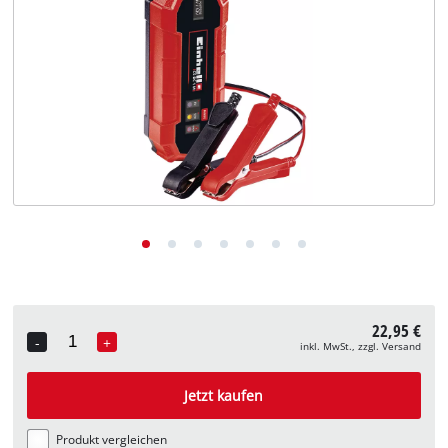
Deutsch
DE
Deutsch
English
22,95 €
-
+
inkl. MwSt., zzgl. Versand
Quantity
Jetzt kaufen
Produkt vergleichen