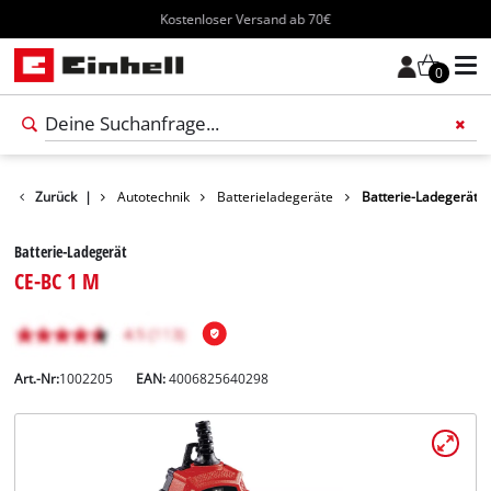
Kostenloser Versand ab 70€
0
kte
Zurück
Freizeit
|
Autotechnik
Batterieladegeräte
Batterie-Ladegerät
Batterie-Ladegerät
CE-BC 1 M
Art.-Nr:
1002205
EAN:
4006825640298