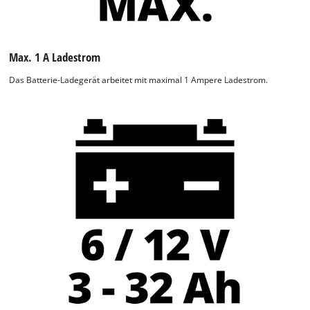
Max. 1 A Ladestrom
Das Batterie-Ladegerät arbeitet mit maximal 1 Ampere Ladestrom.