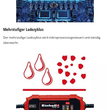
to
the
visitor.
The
website
owner
Mehrstufiger Ladezyklus
needs
to
Der mehrstufige Ladezyklus wird mikroprozessorgesteuert und ständig
setup
überwacht.
the
site
with
their
CMP
to
add
this
content
to
the
list
of