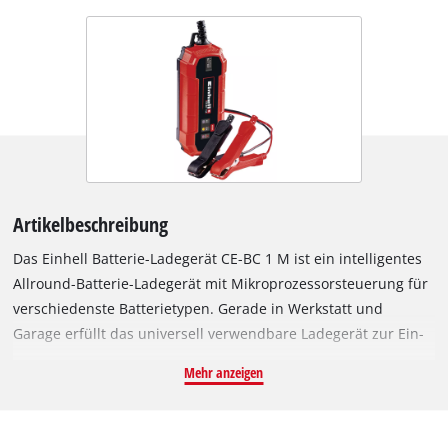
Artikelbeschreibung
Das Einhell Batterie-Ladegerät CE-BC 1 M ist ein intelligentes
Allround-Batterie-Ladegerät mit Mikroprozessorsteuerung für
verschiedenste Batterietypen. Gerade in Werkstatt und
Garage erfüllt das universell verwendbare Ladegerät zur Ein-
oder Auswinterung von Saisonfahrzeugen, ob Cabrio oder
Mehr anzeigen
Kraftrad, unverzichtbare Dienste. Unter anderem können mit
dem vielseitigen Batterie-Ladegerät 6 Volt- und 12 Volt-
Fahrzeug-Batterien geladen werden, ebenso Gel-Batterien,