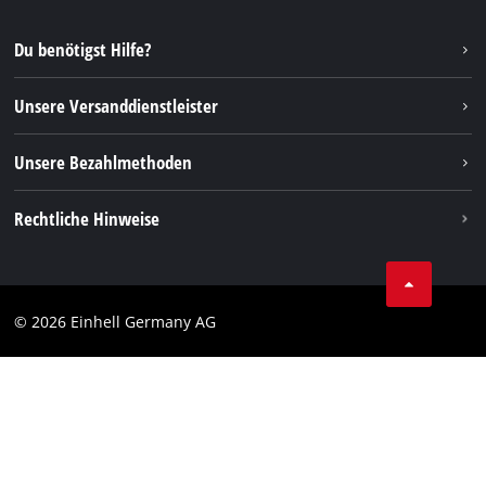
YouTube
Reparaturservice
Instagram
Du benötigst Hilfe?
FAQs
TikTok
Rücksendungen / Widerruf
Unsere Versanddienstleister
Pinterest
Verpackungsrichtlinien
Linkedin
Unsere Bezahlmethoden
Hinweise zur Batterieentsorgung
Vertrag widerrufen
Rechtliche Hinweise
AGB
Datenschutz
© 2026 Einhell Germany AG
Impressum
Compliance
Verbraucherhinweise
Barrierefreiheits-Erklärung