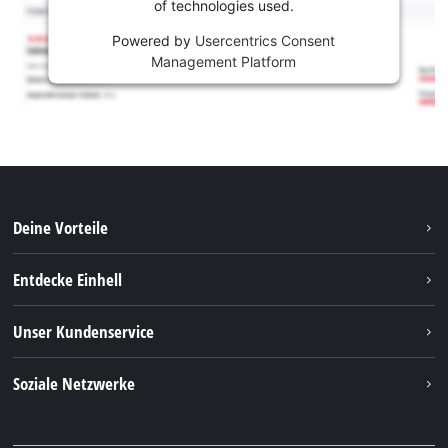
of technologies used.
Powered by
Usercentrics Consent
Management Platform
Deine Vorteile
Entdecke Einhell
Einhell weltweit
Unser Kundenservice
Über uns
Kontakt
Soziale Netzwerke
Nachhaltigkeit
Garantien & Produktregistrierung
Presseportal
Facebook
Ersatzteile & Bedienungsanleitungen