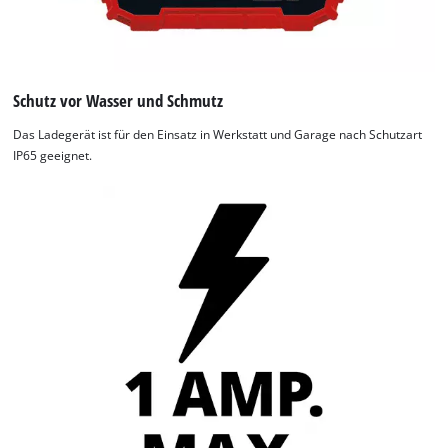
technologies
used.
Powered
by
Schutz vor Wasser und Schmutz
Usercentrics
Das Ladegerät ist für den Einsatz in Werkstatt und Garage nach Schutzart
Consent
IP65 geeignet.
Management
Platform