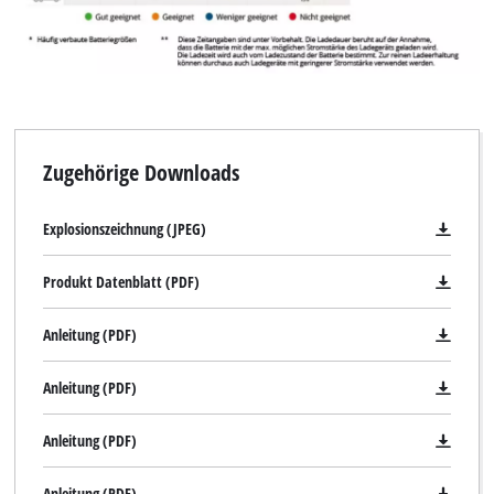
Wir benötigen deine Zustimmung, um
Google Maps laden zu können!
This content is not permitted to load due
to trackers that are not disclosed to the
visitor. The website owner needs to setup
Zugehörige Downloads
the site with their CMP to add this content
to the list of technologies used.
Explosionszeichnung (JPEG)
Powered by
Usercentrics Consent
Management Platform
Produkt Datenblatt (PDF)
Anleitung (PDF)
Anleitung (PDF)
Anleitung (PDF)
Anleitung (PDF)