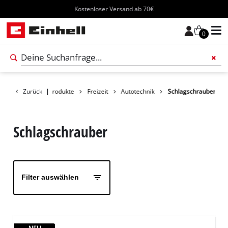
Kostenloser Versand ab 70€
0
Füge 
Zurück
|
Produkte
Freizeit
Autotechnik
Schlagschrauber
Schlagschrauber
Filter auswählen