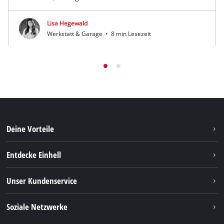
Lisa Hegewald
Werkstatt & Garage
•
8 min Lesezeit
Deine Vorteile
Entdecke Einhell
Einhell weltweit
Unser Kundenservice
Über uns
Kontakt
Soziale Netzwerke
Nachhaltigkeit
Garantien & Produktregistrierung
Presseportal