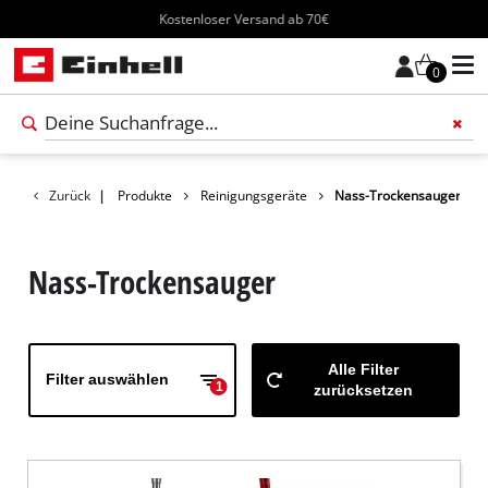
Kostenloser Versand ab 70€
0
Füge 
Zurück
|
Produkte
Reinigungsgeräte
Nass-Trockensauger
Nass-Trockensauger
Alle Filter
Filter auswählen
1
zurücksetzen