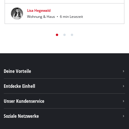
Lisa Hegewald
Wohnung & Haus
•
6 min Lesezeit
Deine Vorteile
Entdecke Einhell
Einhell weltweit
Unser Kundenservice
Über uns
Kontakt
Soziale Netzwerke
Nachhaltigkeit
Garantien & Produktregistrierung
Presseportal
Facebook