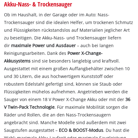
Akku-Nass- & Trockensauger
Ob im Haushalt, in der Garage oder im Auto: Nass-
Trockensauger sind die idealen Helfer, um trockenen Schmutz
und Flüssigkeiten rückstandslos auf Materialien jeglicher Art
zu beseitigen. Die Akku-Nass- und Trockensauger liefern
dir
maximale Power und Ausdauer
– auch bei langen
Reinigungsarbeiten. Dank des
Power X-Change-
Akkusystems
sind sie besonders langlebig und kraftvoll.
Ausgestattet mit einem großen Auffangbehälter zwischen 10
und 30 Litern, die aus hochwertigem Kunststoff oder
robustem Edelstahl gefertigt sind, können sie Staub oder
Flüssigkeiten mühelos aufnehmen. Angetrieben werden die
Sauger von einem 18 V Power X-Change Akku oder mit der
36
V Twin-Pack Technologie
. Für maximale Mobilität sorgen die
Räder und Rollen, die an den Nass-Trockensaugern
angebracht sind. Manche Modelle sind außerdem mit zwei
Saugstufen ausgestattet –
ECO & BOOST-Modus
. Du hast die
Wahl: maximale Akku-Laufzeit oder maximale Saugleistung.