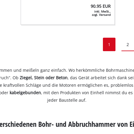
90.95
EUR
inkl. MwSt.,
zzgl. Versand
1
2
mmen und meißeln ganz einfach. Wo herkömmliche Bohrmaschinen 
bruch“. Ob
Ziegel, Stein oder Beton
, das Gerät arbeitet sich dank s
e kraftvollen Schläge und die Motoren ermöglichen es, problemlos
oder
kabelgebunden
, mit den Produkten von Einhell nimmst du e
jeder Baustelle auf.
verschiedenen Bohr- und Abbruchhammer von Ei