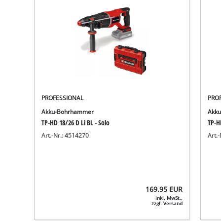
PROFESSIONAL
PRO
Akku-Bohrhammer
Akk
TP-HD 18/26 D Li BL - Solo
TP-H
Art.-Nr.: 4514270
Art.
169.95
EUR
inkl. MwSt.,
zzgl. Versand