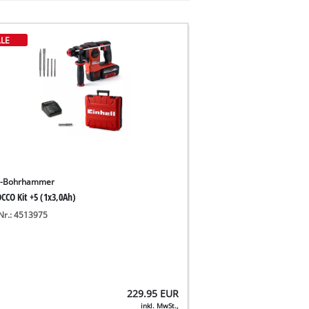
LE
u-Bohrhammer
CCO Kit +5 (1x3,0Ah)
-Nr.: 4513975
229.95
EUR
inkl. MwSt.,