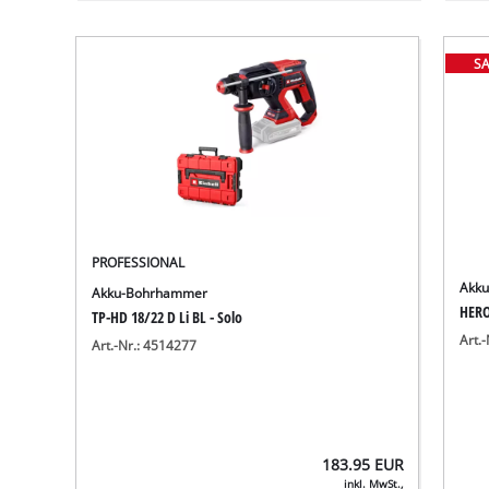
SA
PROFESSIONAL
Akk
Akku-Bohrhammer
HERO
TP-HD 18/22 D Li BL - Solo
Art.
Art.-Nr.: 4514277
183.95
EUR
inkl. MwSt.,