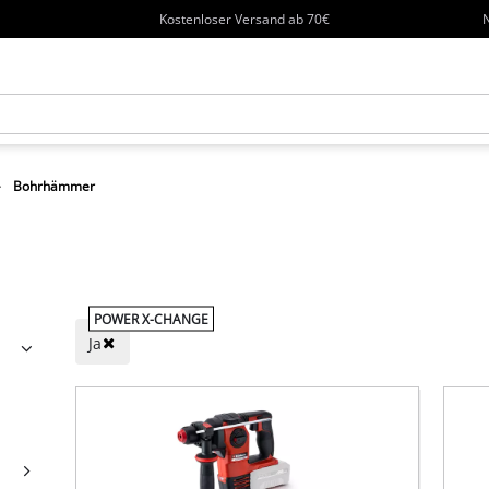
Kostenloser Versand ab 70€
N
Bohrhämmer
POWER X-CHANGE
Ja