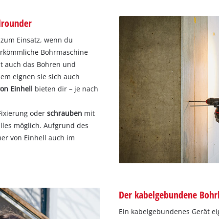
lrounder
zum Einsatz, wenn du
herkömmliche Bohrmaschine
st auch das Bohren und
dem eignen sie sich auch
n Einhell
bieten dir – je nach
Fixierung oder
schrauben
mit
lles möglich. Aufgrund des
r von Einhell auch im
Der kabelgebundene Bohr
Ein kabelgebundenes Gerät ei