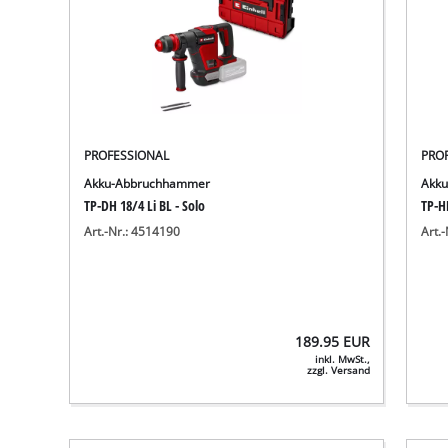
PROFESSIONAL
PRO
Akku-Abbruchhammer
Akk
TP-DH 18/4 Li BL - Solo
TP-HD
Art.-Nr.: 4514190
Art.
189.95
EUR
inkl. MwSt.,
zzgl. Versand