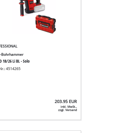
FESSIONAL
u-Bohrhammer
 18/26 Li BL - Solo
-Nr.: 4514265
203.95
EUR
inkl. MwSt.,
zzgl. Versand