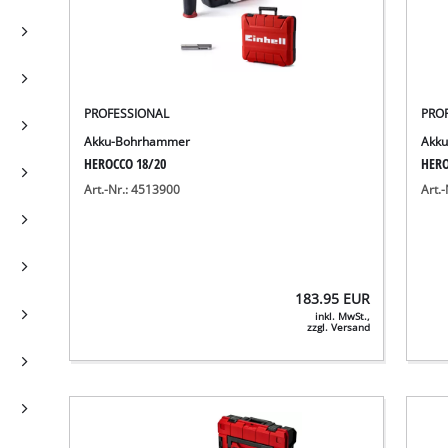
PROFESSIONAL
PRO
Akku-Bohrhammer
Akk
HEROCCO 18/20
HERO
Art.-Nr.: 4513900
Art.
183.95
EUR
inkl. MwSt.,
zzgl. Versand