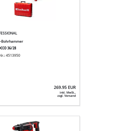
FESSIONAL
u-Bohrhammer
CCO 36/28
-Nr.: 4513950
269.95
EUR
inkl. MwSt.,
zzgl. Versand