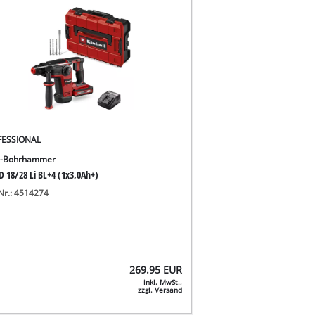
FESSIONAL
u-Bohrhammer
D 18/28 Li BL+4 (1x3,0Ah+)
-Nr.: 4514274
269.95
EUR
inkl. MwSt.,
zzgl. Versand