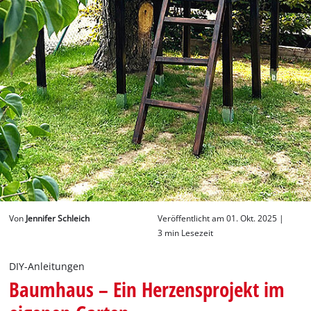
Deutsch
Deutsch
English
Von
Jennifer Schleich
Veröffentlicht am 01. Okt. 2025 |
3 min Lesezeit
DIY-Anleitungen
Baumhaus – Ein Herzensprojekt im