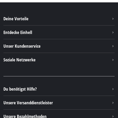
Deine Vorteile
Entdecke Einhell
Einhell weltweit
Unser Kundenservice
Über uns
Kontakt
Soziale Netzwerke
Nachhaltigkeit
Garantien & Produktregistrierung
Presseportal
Facebook
Ersatzteile & Bedienungsanleitungen
YouTube
Reparaturservice
Instagram
Du benötigst Hilfe?
FAQs
TikTok
Rücksendungen / Widerruf
Unsere Versanddienstleister
Pinterest
Verpackungsrichtlinien
Linkedin
Unsere Bezahlmethoden
Hinweise zur Batterieentsorgung