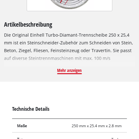
Artikelbeschreibung
Die Original Einhell Turbo-Diamant-Trennscheibe 250 x 25,4
mm ist ein Steinschneider-Zubehör zum Schneiden von Stein,
Beton, Ziegel, Fliesen, Feinsteinzeug oder Travertin. Sie passt
auf diverse Steintrennmaschinen mit max. 100 m/s
Umdrehungsgeschwindigkeit und einer maximalen Drehzahl
Mehr anzeigen
von 7.650 min^-1. Der offene Schneidrand der Turbo-
Diamant-Trennscheibe verfügt über Diamant bestreute
Turbosegmente für schnelleres Schneiden, weniger
Materialabrieb, bessere Kühlung und feine Schnittkanten. Der
Außendurchmesser beträgt 250 mm und die Bohrung 25,4
Technische Details
mm. Mit einer geringen Scheibenstärke von 2,8 mm und einer
großen Schnittflächentiefe von 6,0 mm ermöglicht die
Maße
250 mm x 25.4 mm x 2.8 mm
Trennscheibe exakte Schnittergebnisse.