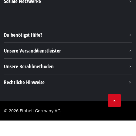
Soziale Netzwerke
Nachhaltigkeit
Garantien & Produktregistrierung
Presseportal
Facebook
Ersatzteile & Bedienungsanleitungen
YouTube
Reparaturservice
Instagram
Du benötigst Hilfe?
FAQs
TikTok
Rücksendungen / Widerruf
Unsere Versanddienstleister
Pinterest
Verpackungsrichtlinien
Linkedin
Unsere Bezahlmethoden
Hinweise zur Batterieentsorgung
Vertrag widerrufen
Rechtliche Hinweise
AGB
Datenschutz
© 2026 Einhell Germany AG
Impressum
Compliance
Verbraucherhinweise