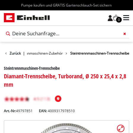
Kostenloser Versand ab 70€
0
Schneid-/ Trennmaschinen-Zubehör
Zurück
|
Steintrennmaschinen-Trennscheibe
Steintrennmaschinen-Trennscheibe
Diamant-Trennscheibe, Turborand, Ø 250 x 25,4 x 2,8
mm
Art.-Nr:
49797851
EAN:
4009317978510