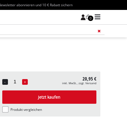
ewsletter abonnieren und 10 € Rabatt sichern
0
Füge 
20,95 €
-
+
inkl. MwSt., zzgl. Versand
Quantity
Jetzt kaufen
Produkt vergleichen