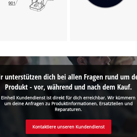
visitor. The website owner needs to setup
the site with their CMP to add this content
to the list of technologies used.
Powered by
Usercentrics Consent
Management Platform
r unterstützen dich bei allen Fragen rund um d
Produkt - vor, während und nach dem Kauf.
 Einhell Kundendienst ist direkt für dich erreichbar. Wir kümmern
um deine Anfragen zu Produktinformationen, Ersatzteilen und
Reparaturen.
Kontaktiere unseren Kundendienst