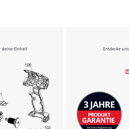
 deine Einhell
Entdecke uns
Je
Wir benötigen deine Zustimmung, um
Google Maps laden zu können!
This content is not permitted to load due
to trackers that are not disclosed to the