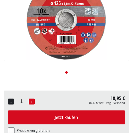
Deutsch
DE
Deutsch
English
18,95 €
-
+
inkl. MwSt., zzgl. Versand
Quantity
Jetzt kaufen
Produkt vergleichen