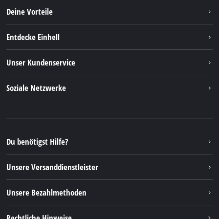
Deine Vorteile
Entdecke Einhell
Einhell weltweit
Unser Kundenservice
Über uns
Kontakt
Soziale Netzwerke
Nachhaltigkeit
Garantien & Produktregistrierung
Presseportal
Facebook
Ersatzteile & Bedienungsanleitungen
YouTube
Reparaturservice
Instagram
Du benötigst Hilfe?
FAQs
TikTok
Rücksendungen / Widerruf
Unsere Versanddienstleister
Pinterest
Verpackungsrichtlinien
Linkedin
Unsere Bezahlmethoden
Hinweise zur Batterieentsorgung
Vertrag widerrufen
Rechtliche Hinweise