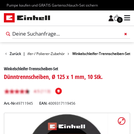
Kostenloser Versand ab 70€
0
Winkelschleifer-/ Polierer-Zubehör
Zurück
|
Winkelschleifer-Trennscheiben-Set
Winkelschleifer-Trennscheiben-Set
Dünntrennscheiben, Ø 125 x 1 mm, 10 Stk.
Art.-Nr:
49711945
EAN:
4009317119456