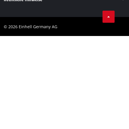
AGB
Datenschutz
© 2026 Einhell Germany AG
Impressum
Compliance
Verbraucherhinweise
Barrierefreiheits-Erklärung