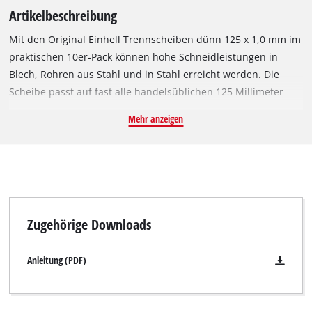
Artikelbeschreibung
Mit den Original Einhell Trennscheiben dünn 125 x 1,0 mm im
praktischen 10er-Pack können hohe Schneidleistungen in
Blech, Rohren aus Stahl und in Stahl erreicht werden. Die
Scheibe passt auf fast alle handelsüblichen 125 Millimeter
Winkelschleifer mit einer Umfangsgeschwindigkeit von 80 m/s.
Mehr anzeigen
Die Trennscheibe hat einen Außendurchmesser von 125 mm,
eine Bohrung von 22,23 mm und eine Stärke von ca. 1,0 mm.
Aufgrund ihres geringen Durchmessers ist sie für eine
maximale Drehzahl von 12.250 Umdrehungen pro Minute
geeignet.
Zugehörige Downloads
Anleitung (PDF)