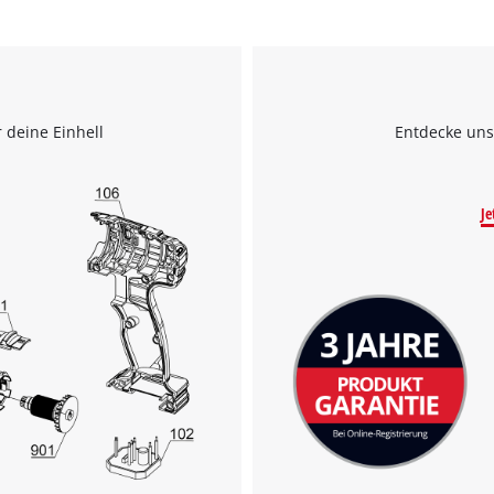
 deine Einhell
Entdecke uns
Je
Wir benötigen deine Zustimmung, um
Google Maps laden zu können!
This content is not permitted to load due
to trackers that are not disclosed to the