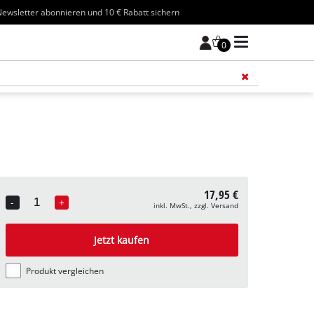
ewsletter abonnieren und 10 € Rabatt sichern
0
Füge 
17,95 €
-
+
inkl. MwSt., zzgl. Versand
Quantity
Jetzt kaufen
Produkt vergleichen