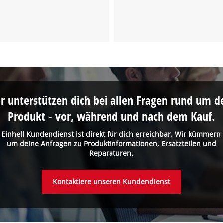
visitor. The website owner needs to setup
the site with their CMP to add this content
to the list of technologies used.
Powered by
Usercentrics Consent
Management Platform
r unterstützen dich bei allen Fragen rund um d
Produkt - vor, während und nach dem Kauf.
 Einhell Kundendienst ist direkt für dich erreichbar. Wir kümmern
um deine Anfragen zu Produktinformationen, Ersatzteilen und
Reparaturen.
Kontaktiere unseren Kundendienst