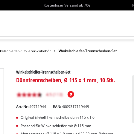
Kostenloser Versand ab 70€
N
kelschleifer-/ Polierer-Zubehör
Winkelschleifer-Trennscheiben-Set
Winkelschleifer-Trennscheiben-Set
Dünntrennscheiben, Ø 115 x 1 mm, 10 Stk.
Art.-Nr:
49711944
EAN:
4009317119449
Original Einhell Trennscheibe dünn 115 x 1,0
Passend für Winkelschleifer mit Ø 115 mm
Abmessungen: Ø 115 x 1,0 mm und 22,23-mm-Bohrung