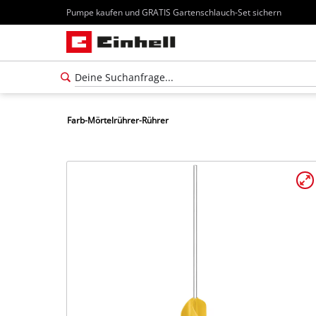
Pumpe kaufen und GRATIS Gartenschlauch-Set sichern
Farb-Mörtelrührer-Rührer