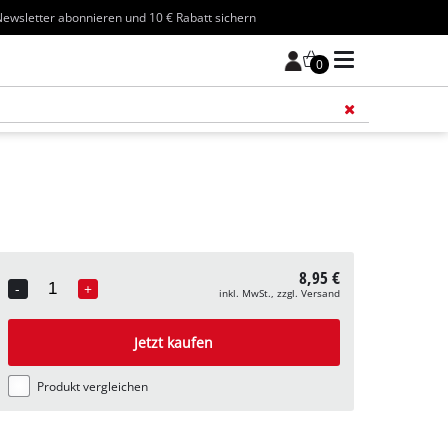
ewsletter abonnieren und 10 € Rabatt sichern
0
Füge 
8,95 €
-
+
inkl. MwSt., zzgl. Versand
Quantity
Jetzt kaufen
Produkt vergleichen