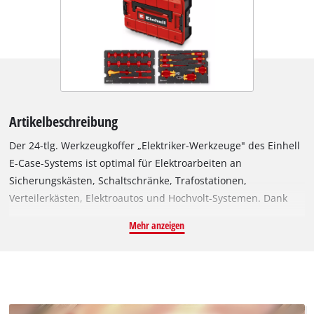
Artikelbeschreibung
Der 24-tlg. Werkzeugkoffer „Elektriker-Werkzeuge" des Einhell
E-Case-Systems ist optimal für Elektroarbeiten an
Sicherungskästen, Schaltschränke, Trafostationen,
Verteilerkästen, Elektroautos und Hochvolt-Systemen. Dank
der nach IEC 60900 geprüften Isolierung gemäß VDE-Norm
Mehr anzeigen
bietet das gesamte Werkzeug-Set Schutz vor Stromschlägen
und ist für Arbeiten an spannungsführenden Teilen bis 1.000
Volt ausgelegt. Zum Werkzeug-Set gehören drei
unterschiedliche Zangen mit je 160 mm Länge aus
widerstandsfähigem Chrom-Vanadium-Stahl mit polierter