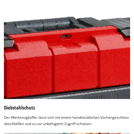
the
stapelbar, bis 300 kg belastbar und im gestapelten Zustand
list
bis 1.000 kg tragfähig. Dank einklappbarer Griffe,
of
Diebstahlsicherung und Verriegelungssystem ist ein
technologies
komfortabler, sicherer Transport gewährleistet.
used.
Powered
by
Usercentrics
Consent
Management
Platform
Diebstahlschutz
Der Werkzeugkoffer lässt sich mit einem handelsüblichen Vorhängeschloss
abschließen und so vor unbefugtem Zugriff schützen.