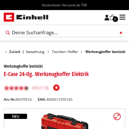
Kostenloser Versand ab 70€
0
Zubehör
Zurück
Aufbewahrung
|
Taschen / Koffer
Werkzeugkoffer bestückt
Werkzeugkoffer bestückt
E-Case 24-tlg. Werkzeugkoffer Elektrik
Art.-Nr:
49370516
EAN:
4009313705165
NEU