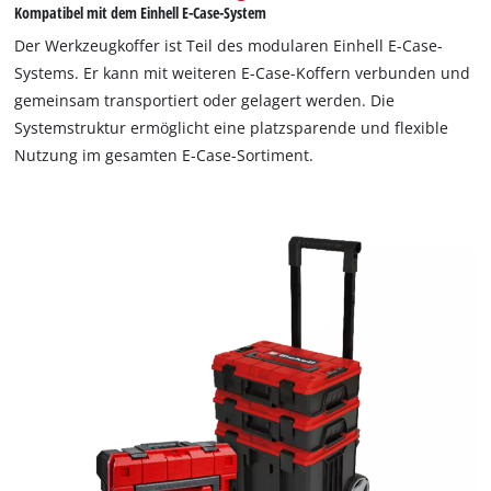
Kompatibel mit dem Einhell E-Case-System
Der Werkzeugkoffer ist Teil des modularen Einhell E-Case-
Wir benötigen deine Zustimmung, um
Systems. Er kann mit weiteren E-Case-Koffern verbunden und
Google Maps laden zu können!
gemeinsam transportiert oder gelagert werden. Die
This content is not permitted to load due
Systemstruktur ermöglicht eine platzsparende und flexible
to trackers that are not disclosed to the
Nutzung im gesamten E-Case-Sortiment.
visitor. The website owner needs to setup
the site with their CMP to add this content
to the list of technologies used.
Powered by
Usercentrics Consent
Management Platform