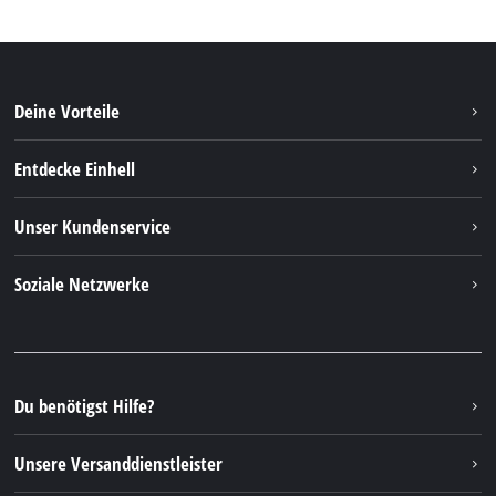
Deine Vorteile
Entdecke Einhell
Einhell weltweit
Unser Kundenservice
Über uns
Kontakt
Soziale Netzwerke
Nachhaltigkeit
Garantien & Produktregistrierung
Presseportal
Facebook
Ersatzteile & Bedienungsanleitungen
YouTube
Reparaturservice
Instagram
Du benötigst Hilfe?
FAQs
TikTok
Rücksendungen / Widerruf
Unsere Versanddienstleister
Pinterest
Verpackungsrichtlinien