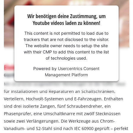
Oberfläche. Ihre ergonomisch geformten, rutschhemmenden
2-Komponenten-Griffe gewährleisten eine komfortable
Wir
Wir benötigen deine Zustimmung, um
benötigen
Handhabung. Sowohl der Seitenschneider, als auch die
Youtube videos laden zu können!
deine
Telefonzange weisen induktiv gehärtete Schneiden auf. Dabei
Zustimmung,
sorgt die Abisolierzange für ein präzises Entfernen der
This content is not permitted to load due to
um Youtube
trackers that are not disclosed to the visitor.
Isolierung von Kabeln ohne Beschädigung des Leiters,
laden zu
The website owner needs to setup the site
während die Telefonzange zum Greifen, Biegen und
können!
with their CMP to add this content to the list
Schneiden feiner Drähte in engen Bereichen, wie zum Beispiel
of technologies used.
in Sicherungskästen oder an Steckverbindungen, ausgelegt
This
Elektriker-Werkzeuge
Powered by
Usercentrics Consent
content
ist. Dagegen ist der Seitenschneider zum präzisen Schneiden
Management Platform
Geprüftes Werkzeug für sicheres Arbeiten an elektrischen Anlagen
is
von Kabeln, Leitungen und Drähten geeignet – ideal für
not
Mit 24 präzise ausgewählten Werkzeugen ist der Koffer ideal
Elektroarbeiten an Sicherungskästen, Steckdosen und im
permitted
für Installationen und Reparaturen an Schaltschränken,
Fahrzeug. Sechs Schraubendreher aus robustem S2-Stahl mit
to
Verteilern, Hochvolt-Systemen und E-Fahrzeugen. Enthalten
schwarzer Spitze, in den Abmessungen SL2,5x75, SL4x100,
load
sind drei isolierte Zangen, fünf Schraubendreher, ein
due
SL5,5x125, PH1x80 und PH2x100 mm, bieten sicheres
to
Phasenprüfer, eine Umschaltknarre mit zwölf Stecknüssen
Verschrauben an spannungsführenden Teilen. Ergänzt wird
trackers
sowie zwei Verlängerungen. Die Werkzeuge aus Chrom-
das Set durch einen TÜV-geprüften Phasenprüfer mit
that
Vanadium- und S2-Stahl sind nach IEC 60900 geprüft – perfekt
Leuchtkontakt für maximale Sicherheit bei der
are