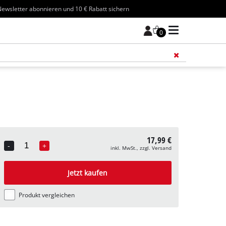
ewsletter abonnieren und 10 € Rabatt sichern
0
Füge 
17,99 €
-
+
inkl. MwSt., zzgl. Versand
Quantity
Jetzt kaufen
Produkt vergleichen