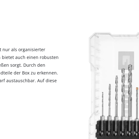
visitor. The website owner needs to setup
the site with their CMP to add this content
to the list of technologies used.
Powered by
Usercentrics Consent
Management Platform
 nur als organisierter
n bietet auch einen robusten
ießen sorgt. Durch den
ndteile der Box zu erkennen.
rf austauschbar. Auf diese