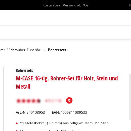
Kostenloser Versand ab 70€
N
rer-/ Schrauber-Zubehör
Bohrersets
Bohrersets
M-CASE 16-tlg. Bohrer-Set für Holz, Stein und
Metall
Art.-Nr:
49108953
EAN:
4009311089533
5x Metallbohrer (2-6 mm) aus rollgewalztem HSS Stahl