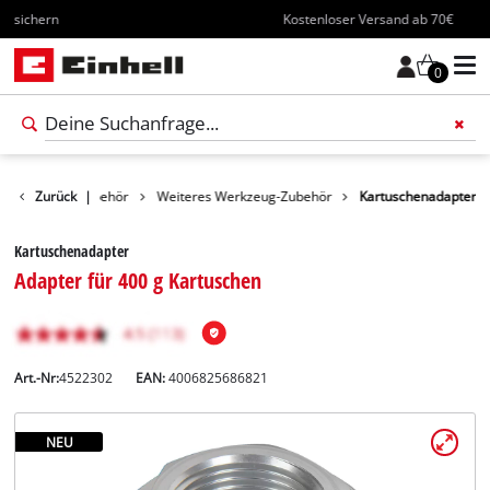
Kostenloser Versand ab 70€
0
Werkzeug-Zubehör
Zurück
|
Weiteres Werkzeug-Zubehör
Kartuschenadapter
Kartuschenadapter
Adapter für 400 g Kartuschen
Art.-Nr:
4522302
EAN:
4006825686821
NEU