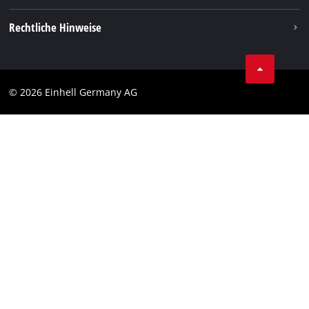
Vertrag widerrufen
Rechtliche Hinweise
AGB
Datenschutz
© 2026 Einhell Germany AG
Impressum
Compliance
Verbraucherhinweise
Barrierefreiheits-Erklärung