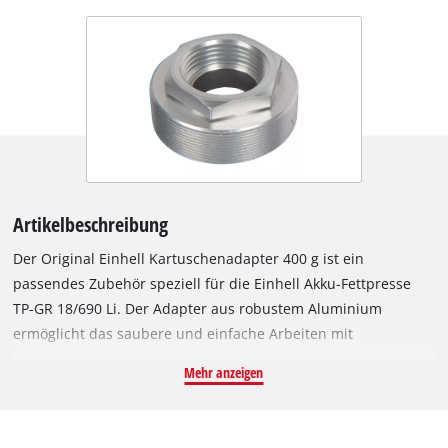
Artikelbeschreibung
Der Original Einhell Kartuschenadapter 400 g ist ein
passendes Zubehör speziell für die Einhell Akku-Fettpresse
TP-GR 18/690 Li. Der Adapter aus robustem Aluminium
ermöglicht das saubere und einfache Arbeiten mit
Schraubkartuschen – ganz ohne Kleckern oder unnötigen
Mehr anzeigen
Aufwand. Die Montage ist denkbar einfach: Adapter in die
Fettpresse einschrauben, 400 g Schraubkartusche einsetzen,
festdrehen – fertig. Der Kartuschenadapter ist kompatibel mit