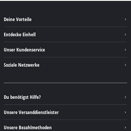
Deine Vorteile
Entdecke Einhell
Einhell weltweit
Unser Kundenservice
Über uns
Kontakt
Soziale Netzwerke
Nachhaltigkeit
Garantien & Produktregistrierung
Presseportal
Facebook
Ersatzteile & Bedienungsanleitungen
YouTube
Reparaturservice
Instagram
Du benötigst Hilfe?
FAQs
TikTok
Rücksendungen / Widerruf
Unsere Versanddienstleister
Pinterest
Verpackungsrichtlinien
Linkedin
Unsere Bezahlmethoden
Hinweise zur Batterieentsorgung