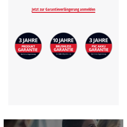
Powered by
Usercentrics Consent
Jetzt zur Garantieverlängerung anmelden
Management Platform