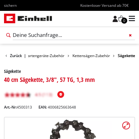
Kostenloser Versand ab 70€
0
Zubehör
Zurück
|
Gartengeräte-Zubehör
Kettensägen-Zubehör
Sägekette
Sägekette
40 cm Sägekette, 3/8", 57 TG, 1,3 mm
Art.-Nr:
4500313
EAN:
4006825663648