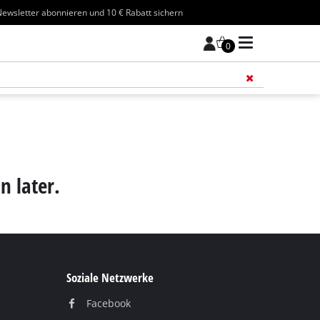
ewsletter abonnieren und 10 € Rabatt sichern
0
Füge 
n later.
Soziale Netzwerke
Facebook