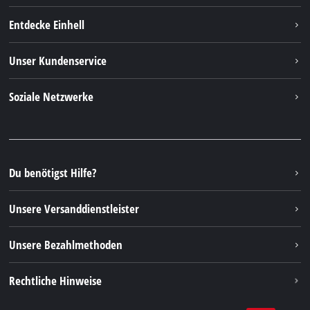
Entdecke Einhell
Deutsch
DE
Deutsch
Einhell weltweit
Unser Kundenservice
English
Über uns
Kontakt
Soziale Netzwerke
Nachhaltigkeit
Garantien & Produktregistrierung
Presseportal
Facebook
Ersatzteile & Bedienungsanleitungen
YouTube
Reparaturservice
Instagram
Du benötigst Hilfe?
FAQs
TikTok
Rücksendungen / Widerruf
Unsere Versanddienstleister
Pinterest
Verpackungsrichtlinien
Linkedin
Unsere Bezahlmethoden
Hinweise zur Batterieentsorgung
Vertrag widerrufen
Rechtliche Hinweise
AGB