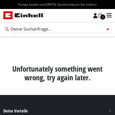
Pumpe kaufen und GRATIS Gartenschlauch-Set sichern
0
Füge 
Unfortunately something went
wrong, try again later.
Deine Vorteile