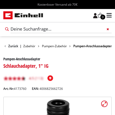
Kostenloser Versand ab 70€
0
Gartengeräte-Zubehör
Zurück
|
Pumpen-Zubehör
Pumpen-Anschlussadapter
Pumpen-Anschlussadapter
Schlauchadapter, 1" IG
Art.-Nr:
4173760
EAN:
4006825662726