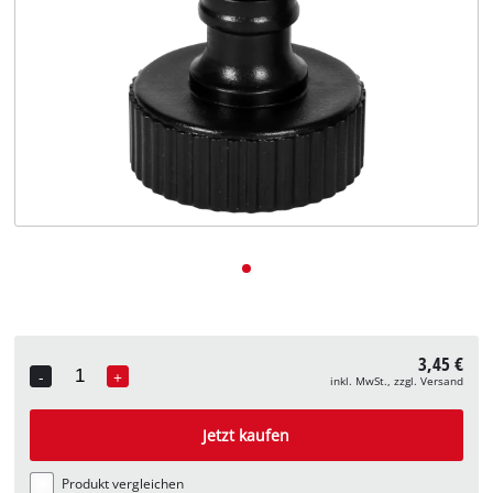
Deutsch
DE
Deutsch
English
3,45 €
-
+
inkl. MwSt., zzgl. Versand
Quantity
Jetzt kaufen
Produkt vergleichen