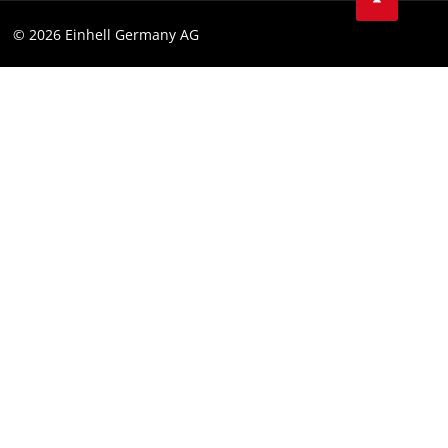
Datenschutz
© 2026 Einhell Germany AG
Impressum
Compliance
Verbraucherhinweise
Barrierefreiheits-Erklärung