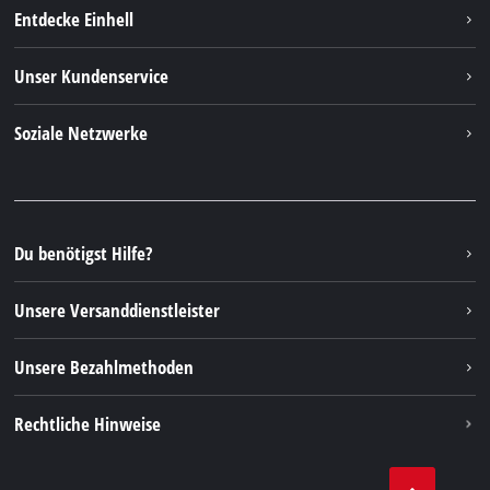
Entdecke Einhell
Einhell weltweit
Unser Kundenservice
Über uns
Kontakt
Soziale Netzwerke
Nachhaltigkeit
Garantien & Produktregistrierung
Presseportal
Facebook
Ersatzteile & Bedienungsanleitungen
YouTube
Reparaturservice
Instagram
Du benötigst Hilfe?
FAQs
TikTok
Rücksendungen / Widerruf
Unsere Versanddienstleister
Pinterest
Verpackungsrichtlinien
Linkedin
Unsere Bezahlmethoden
Hinweise zur Batterieentsorgung
Vertrag widerrufen
Rechtliche Hinweise
AGB