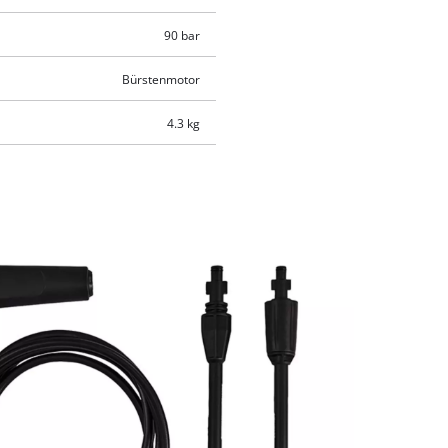
90 bar
Bürstenmotor
4.3 kg