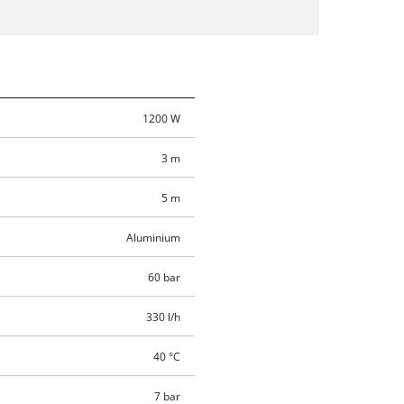
1200 W
3 m
5 m
Aluminium
60 bar
330 l/h
40 °C
7 bar