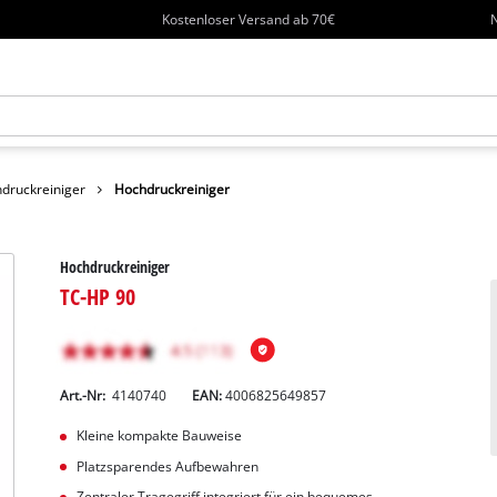
Kostenloser Versand ab 70€
N
druckreiniger
Hochdruckreiniger
Hochdruckreiniger
TC-HP 90
Art.-Nr:
4140740
EAN:
4006825649857
Kleine kompakte Bauweise
Platzsparendes Aufbewahren
Zentraler Tragegriff integriert für ein bequemes