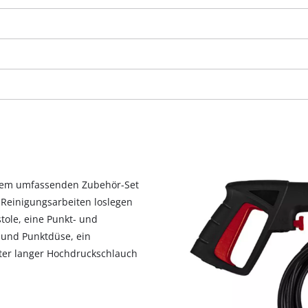
visitor. The website owner needs to setup
the site with their CMP to add this content
to the list of technologies used.
Powered by
Usercentrics Consent
Management Platform
inem umfassenden Zubehör-Set
 Reinigungsarbeiten loslegen
tole, eine Punkt- und
- und Punktdüse, ein
eter langer Hochdruckschlauch