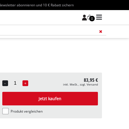
ewsletter abonnieren und 10 € Rabatt sichern
0
Füge 
83,95 €
-
+
inkl. MwSt., zzgl. Versand
Quantity
Jetzt kaufen
Produkt vergleichen